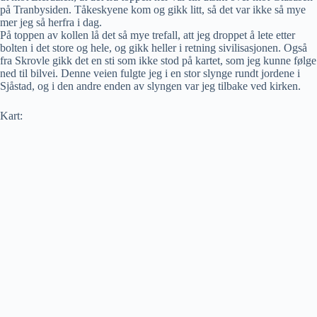
på Tranbysiden. Tåkeskyene kom og gikk litt, så det var ikke så mye
mer jeg så herfra i dag.
På toppen av kollen lå det så mye trefall, att jeg droppet å lete etter
bolten i det store og hele, og gikk heller i retning sivilisasjonen. Også
fra Skrovle gikk det en sti som ikke stod på kartet, som jeg kunne følge
ned til bilvei. Denne veien fulgte jeg i en stor slynge rundt jordene i
Sjåstad, og i den andre enden av slyngen var jeg tilbake ved kirken.
Kart: