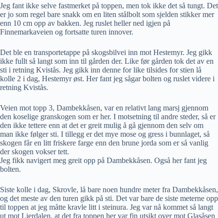
Jeg fant ikke selve fastmerket på toppen, men tok ikke det så tungt. Det
er jo som regel bare snakk om en liten stålbolt som sjelden stikker mer
enn 10 cm opp av bakken. Jeg ruslet heller ned igjen på
Finnemarkaveien og fortsatte turen innover.
Det ble en transportetappe på skogsbilvei inn mot Hestemyr. Jeg gikk
ikke fullt så langt som inn til gården der. Like før gården tok det av en
sti i retning Kvistås. Jeg gikk inn denne for like tilsides for stien lå
kolle 2 i dag, Hestemyr øst. Her fant jeg sågar bolten og ruslet videre i
retning Kvistås.
Veien mot topp 3, Dambekkåsen, var en relativt lang marsj gjennom
den koselige granskogen som er her. I motsetning til andre steder, så er
den ikke tettere enn at det er greit mulig å gå gjennom den selv om
man ikke følger sti. I tillegg er det mye mose og gress i bunnlaget, så
skogen får en litt friskere farge enn den brune jorda som er så vanlig
der skogen vokser tett.
Jeg fikk navigert meg greit opp på Dambekkåsen. Også her fant jeg
bolten.
Siste kolle i dag, Skrovle, lå bare noen hundre meter fra Dambekkåsen,
og det meste av den turen gikk på sti. Det var bare de siste meterne opp
til toppen at jeg måtte kravle litt i steinura. Jeg var nå kommet så langt
ut mot Lierdalen, at det fra toppen her var fin utsikt over mot Glasåsen