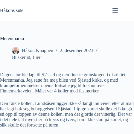
Hopp
til
Håkons side
innholdet
Merenmarka
Håkon Knappen
2. desember 2023
Buskerud
,
Lier
Dagens tur ble lagt til Sjåstad og den fineste granskogen i distriktet,
Merenmarka. Jeg satte fra meg bilen ved Sjåstad kirke, og med
krampefornemmelser i beina fortsatte jeg til fots innover
Finnemarkaveien. Målet var 4 koller med fastmerker.
Den første kollen, Lundsåsen ligger ikke så langt inn veien etter at man
har lagt bak seg bebyggelsen i Sjåstad. I følge kartet skulle det ikke gå
sti opp til toppen av denne kollen, men det gjorde det vitterlig. Det var
i det hele tatt mye stier på kryss og tvers, som ikke stod på kartet, og
slik skulle det fortsette på turen.