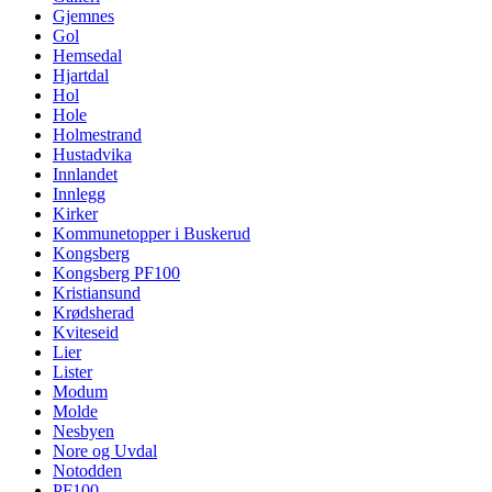
Gjemnes
Gol
Hemsedal
Hjartdal
Hol
Hole
Holmestrand
Hustadvika
Innlandet
Innlegg
Kirker
Kommunetopper i Buskerud
Kongsberg
Kongsberg PF100
Kristiansund
Krødsherad
Kviteseid
Lier
Lister
Modum
Molde
Nesbyen
Nore og Uvdal
Notodden
PF100