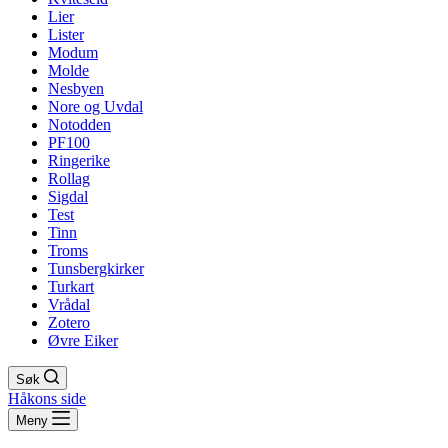
Lier
Lister
Modum
Molde
Nesbyen
Nore og Uvdal
Notodden
PF100
Ringerike
Rollag
Sigdal
Test
Tinn
Troms
Tunsbergkirker
Turkart
Vrådal
Zotero
Øvre Eiker
Søk
Håkons side
Meny