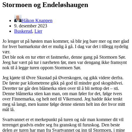
Stormoen og Endeløshaugen
Håkon Knappen
9. desember 2023
Buskerud
,
Lier
Jo lenger ut på høsten man kommer, så blir jeg bare mer og mer glad
for hver barmarkstur det er mulig å gå. I dag var det i tillegg nydelig
vær.
Det ble nok en tur etter et fastmerke, denne gang på Stormoen Sør.
Jeeg har vært på tur i nærheten før, men var dengang ikke framsynt
nok til å legge turen oppom Stormoen Sør.
Jeg kjørte til Øvre Skustad på Øverskogen, og gikk videre derfra.
De første par kilometrene gikk på god til mindre god skogsbilvei.
Deretter tar går den blåmerka stien over til å bli nettop det – sti.
Denne blåmerka stien kan man, om man føler for det, følge tvers
over Finnemarka, og helt ned til Vikersund. Jeg hadde ikke tenkt
meg så langt, men kunne følge denne stienm helt inn der hvor mitt
mål lå.
Svartvannet er et merkepunkt på turen og når man kommer dit vil
terrenget gradvis endre seg fra granskog til furuskog. Den beste
delen av turen har man fra Svartvannet og inn til Stormoen, i mine