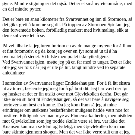
øyne. Mindre stigning er det også. Det er et småmyrete område, med
en del mindre pytter.
Det er bare en snau kilometer fra Svartvannet og inn til Stormoen, så
det gikk greit å komme seg dit. På toppen av Stormoen Sør fant jeg
den forventede bolten, forbilledlig markert med hvit maling, slik at
den skal være lett å se.
På vei tilbake la jeg turen bortom en av de mange myrene for å finne
et fint fotomotiv, og da kom jeg over en fyr som så ut til å ha
overnattet på stedet. Vi hilste men pratet ikke ytterligere.
Ved Svartvannet igjen, møtte jeg på en far med to unger. Det er ikke
ofte jeg ser folk når jeg er ute på tur, langt mindre ved to separate
anledninger.
I sørenden av Svartvannet ligger Endeløshaugen. For å få litt ekstra
ut av turen, bestemte jeg meg for å gå bort dit. Jeg har vært der før
og husker at det er fin utsikt over mot Gjevlekollen derfra. Det går
ikke noen sti bort til Endeløshaugen, så det var bare å navigere seg
bortover som best en kunne. Da jeg kom fram så jeg at mine
erindringer om utsiktens beskaffenhet muligens hadde vært noe for
positive. Riktignok ser man mye av Finnemarka herfra, men utsikten
mot Gjevlekollen som jeg trodde skulle være så bra, var ikke det.
Knausen kan man se klart og tydelig, men Gjevlekollen kan man
bare skimte gjennom skogen. Men det var ikke verre stilt enn at jeg