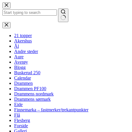
Hopp
til
innholdet
Ingen
resultater
21 topper
Akershus
Ål
Andre steder
Aure
Averøy
Blogg
Buskerud 250
Calendar
Drammen
Drammen PF100
Drammens nordmark
Drammens sørmark
Eide
Finnemarka – fastmerker/trekantpunkter
Flå
Flesberg
Forside
Galleri