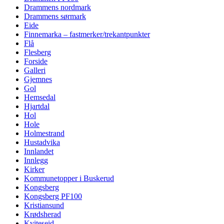
Drammens nordmark
Drammens sørmark
Eide
Finnemarka – fastmerker/trekantpunkter
Flå
Flesberg
Forside
Galleri
Gjemnes
Gol
Hemsedal
Hjartdal
Hol
Hole
Holmestrand
Hustadvika
Innlandet
Innlegg
Kirker
Kommunetopper i Buskerud
Kongsberg
Kongsberg PF100
Kristiansund
Krødsherad
Kviteseid