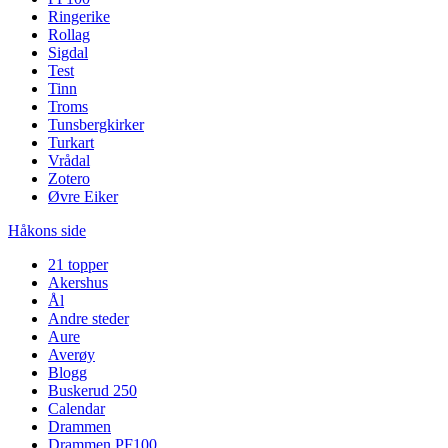
Ringerike
Rollag
Sigdal
Test
Tinn
Troms
Tunsbergkirker
Turkart
Vrådal
Zotero
Øvre Eiker
Håkons side
21 topper
Akershus
Ål
Andre steder
Aure
Averøy
Blogg
Buskerud 250
Calendar
Drammen
Drammen PF100