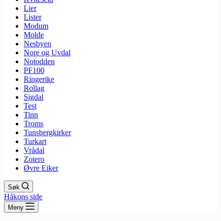
Lier
Lister
Modum
Molde
Nesbyen
Nore og Uvdal
Notodden
PF100
Ringerike
Rollag
Sigdal
Test
Tinn
Troms
Tunsbergkirker
Turkart
Vrådal
Zotero
Øvre Eiker
Søk
Håkons side
Meny