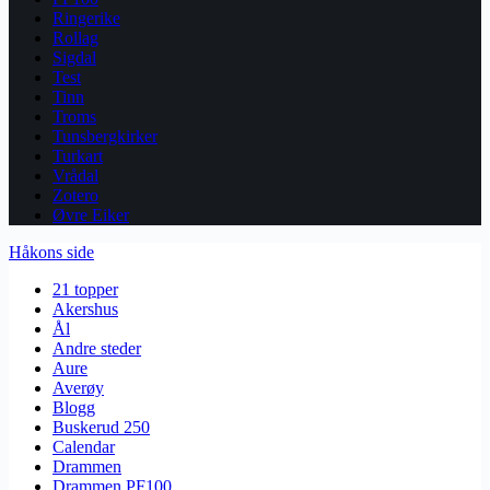
Ringerike
Rollag
Sigdal
Test
Tinn
Troms
Tunsbergkirker
Turkart
Vrådal
Zotero
Øvre Eiker
Håkons side
21 topper
Akershus
Ål
Andre steder
Aure
Averøy
Blogg
Buskerud 250
Calendar
Drammen
Drammen PF100