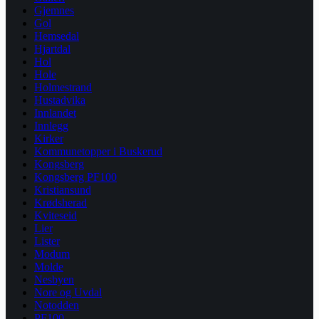
Gjemnes
Gol
Hemsedal
Hjartdal
Hol
Hole
Holmestrand
Hustadvika
Innlandet
Innlegg
Kirker
Kommunetopper i Buskerud
Kongsberg
Kongsberg PF100
Kristiansund
Krødsherad
Kviteseid
Lier
Lister
Modum
Molde
Nesbyen
Nore og Uvdal
Notodden
PF100