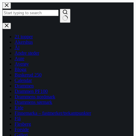
Hopp
til
innholdet
Ingen
resultater
21 topper
Akershus
Ål
Andre steder
Aure
Averøy
Blogg
Buskerud 250
Calendar
Drammen
Drammen PF100
Drammens nordmark
Drammens sørmark
Eide
Finnemarka – fastmerker/trekantpunkter
Flå
Flesberg
Forside
Galleri