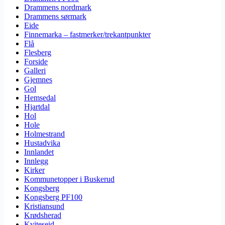
Drammens nordmark
Drammens sørmark
Eide
Finnemarka – fastmerker/trekantpunkter
Flå
Flesberg
Forside
Galleri
Gjemnes
Gol
Hemsedal
Hjartdal
Hol
Hole
Holmestrand
Hustadvika
Innlandet
Innlegg
Kirker
Kommunetopper i Buskerud
Kongsberg
Kongsberg PF100
Kristiansund
Krødsherad
Kviteseid