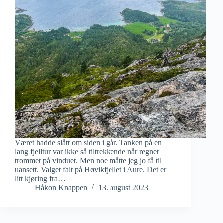
Været hadde slått om siden i går. Tanken på en
lang fjelltur var ikke så tiltrekkende når regnet
trommet på vinduet. Men noe måtte jeg jo få til
uansett. Valget falt på Høvikfjellet i Aure. Det er
litt kjøring fra…
Håkon Knappen
13. august 2023