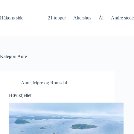
Hopp
til
innholdet
Håkons side
21 topper
Akershus
Ål
Andre stede
Kategori
Aure
Aure
,
Møre og Romsdal
Høvikfjellet