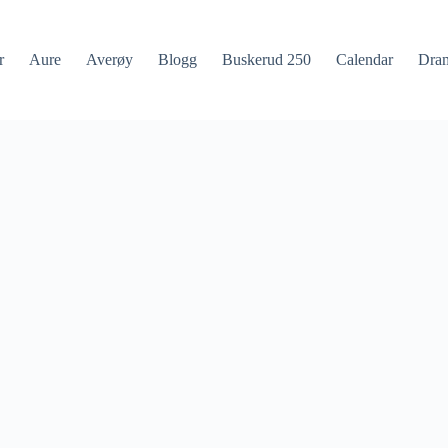
r
Aure
Averøy
Blogg
Buskerud 250
Calendar
Dra