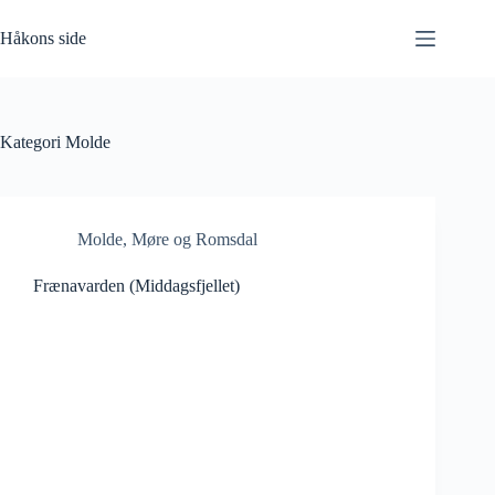
Hopp
til
Håkons side
innholdet
Kategori
Molde
Molde
,
Møre og Romsdal
Frænavarden (Middagsfjellet)