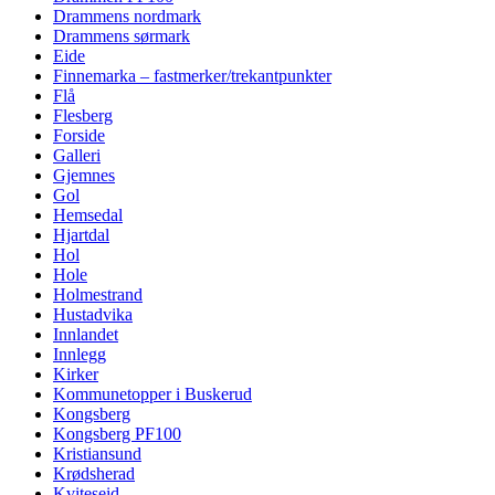
Drammens nordmark
Drammens sørmark
Eide
Finnemarka – fastmerker/trekantpunkter
Flå
Flesberg
Forside
Galleri
Gjemnes
Gol
Hemsedal
Hjartdal
Hol
Hole
Holmestrand
Hustadvika
Innlandet
Innlegg
Kirker
Kommunetopper i Buskerud
Kongsberg
Kongsberg PF100
Kristiansund
Krødsherad
Kviteseid