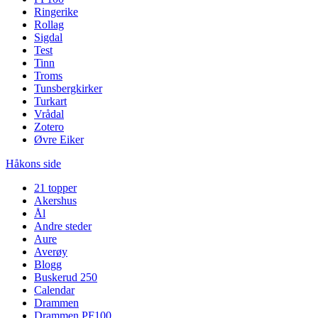
Ringerike
Rollag
Sigdal
Test
Tinn
Troms
Tunsbergkirker
Turkart
Vrådal
Zotero
Øvre Eiker
Håkons side
21 topper
Akershus
Ål
Andre steder
Aure
Averøy
Blogg
Buskerud 250
Calendar
Drammen
Drammen PF100