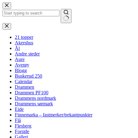
Hopp
til
innholdet
Ingen
resultater
21 topper
Akershus
Ål
Andre steder
Aure
Averøy
Blogg
Buskerud 250
Calendar
Drammen
Drammen PF100
Drammens nordmark
Drammens sørmark
Eide
Finnemarka – fastmerker/trekantpunkter
Flå
Flesberg
Forside
Galleri