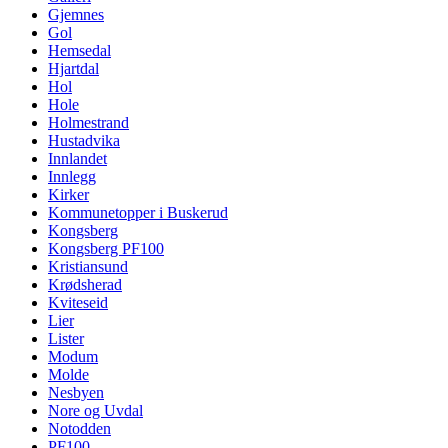
Gjemnes
Gol
Hemsedal
Hjartdal
Hol
Hole
Holmestrand
Hustadvika
Innlandet
Innlegg
Kirker
Kommunetopper i Buskerud
Kongsberg
Kongsberg PF100
Kristiansund
Krødsherad
Kviteseid
Lier
Lister
Modum
Molde
Nesbyen
Nore og Uvdal
Notodden
PF100