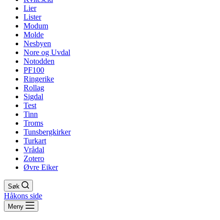
Lier
Lister
Modum
Molde
Nesbyen
Nore og Uvdal
Notodden
PF100
Ringerike
Rollag
Sigdal
Test
Tinn
Troms
Tunsbergkirker
Turkart
Vrådal
Zotero
Øvre Eiker
Søk
Håkons side
Meny