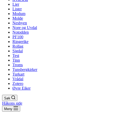
Lier
Lister
Modum
Molde
Nesbyen
Nore og Uvdal
Notodden
PF100
Ringerike
Rollag
Sigdal
Test
Tinn
Troms
Tunsbergkirker
Turkart
Vrådal
Zotero
Øvre Eiker
Søk
Håkons side
Meny