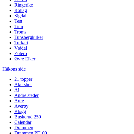
Ringerike
Rollag
Sigdal
Test
Tinn
Troms
Tunsbergkirker
Turkart
Vrådal
Zotero
Øvre Eiker
Håkons side
21 topper
Akershus
Ål
Andre steder
Aure
Averøy
Blogg
Buskerud 250
Calendar
Drammen
Drammen PF100