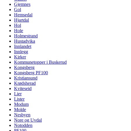
Gjemnes
Gol
Hemsedal
Hjartdal
Hol
Hole
Holmestrand
Hustadvika
Innlandet
Innlegg
Kirker
Kommunetopper i Buskerud
Kongsberg
Kongsberg PF100
Kristiansund
Krødsherad
Kviteseid
Lier
Lister
Modum
Molde
Nesbyen
Nore og Uvdal
Notodden
PF100