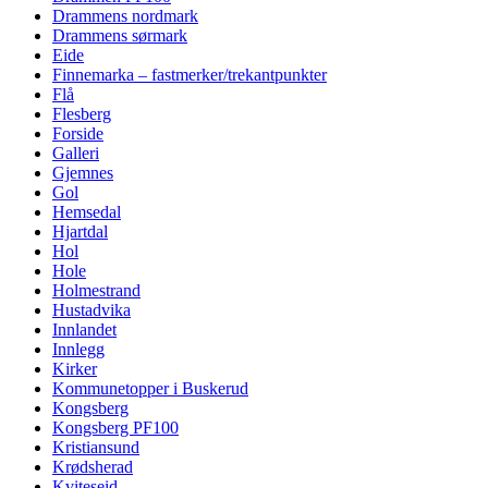
Drammens nordmark
Drammens sørmark
Eide
Finnemarka – fastmerker/trekantpunkter
Flå
Flesberg
Forside
Galleri
Gjemnes
Gol
Hemsedal
Hjartdal
Hol
Hole
Holmestrand
Hustadvika
Innlandet
Innlegg
Kirker
Kommunetopper i Buskerud
Kongsberg
Kongsberg PF100
Kristiansund
Krødsherad
Kviteseid