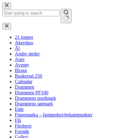
Hopp
til
innholdet
Ingen
resultater
21 topper
Akershus
Ål
Andre steder
Aure
Averøy
Blogg
Buskerud 250
Calendar
Drammen
Drammen PF100
Drammens nordmark
Drammens sørmark
Eide
Finnemarka – fastmerker/trekantpunkter
Flå
Flesberg
Forside
Galleri