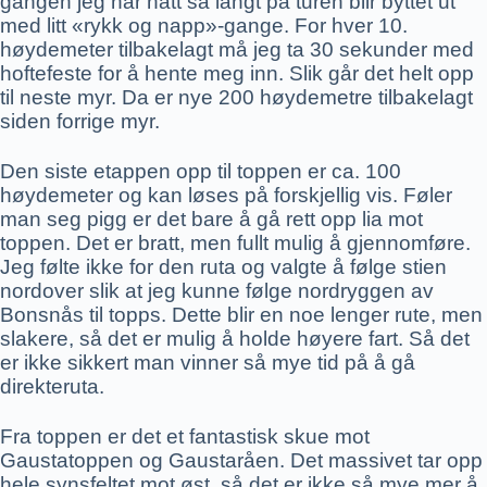
gangen jeg har hatt så langt på turen blir byttet ut
med litt «rykk og napp»-gange. For hver 10.
høydemeter tilbakelagt må jeg ta 30 sekunder med
hoftefeste for å hente meg inn. Slik går det helt opp
til neste myr. Da er nye 200 høydemetre tilbakelagt
siden forrige myr.
Den siste etappen opp til toppen er ca. 100
høydemeter og kan løses på forskjellig vis. Føler
man seg pigg er det bare å gå rett opp lia mot
toppen. Det er bratt, men fullt mulig å gjennomføre.
Jeg følte ikke for den ruta og valgte å følge stien
nordover slik at jeg kunne følge nordryggen av
Bonsnås til topps. Dette blir en noe lenger rute, men
slakere, så det er mulig å holde høyere fart. Så det
er ikke sikkert man vinner så mye tid på å gå
direkteruta.
Fra toppen er det et fantastisk skue mot
Gaustatoppen og Gaustaråen. Det massivet tar opp
hele synsfeltet mot øst, så det er ikke så mye mer å