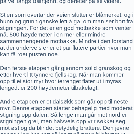
på vei langs Bærtjønn, og deretter på sti videre.
Stien som overtar der veien slutter er blåmerket, og i
bunn og grunn ganske lett å gå, om man ser bort fra
stigningen. For det er en god motbakke som venter
nå. 500 høydemeter i en mer eller mindre
sammenhengende motbakke. Mindre i den forstand
at der underveis er er et par flatere partier hvor man
kan få roet pusten noe.
Den første etappen går gjennom solid granskog og
etter hvert litt tynnere fjellskog. Når man kommer
opp til ei stor myr hvor terrenget flater ut i myras
lenged, er 200 høydemeter tilbakelagt.
Andre etappen er et dalsøkk som går opp til neste
myr. Denne etappen starter behagelig med moderat
stigning opp dalen. Så lenge man går mot nord er
stigningen grei, men halvveis opp vrir søkket seg
mot øst og da blir det betydelig brattere. Den jevne