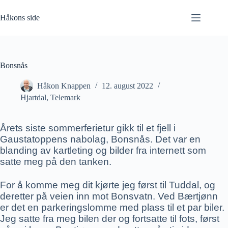
Hopp
til
Håkons side
innholdet
Bonsnås
Håkon Knappen
12. august 2022
Hjartdal
,
Telemark
Årets siste sommerferietur gikk til et fjell i
Gaustatoppens nabolag, Bonsnås. Det var en
blanding av kartleting og bilder fra internett som
satte meg på den tanken.
For å komme meg dit kjørte jeg først til Tuddal, og
deretter på veien inn mot Bonsvatn. Ved Bærtjønn
er det en parkeringslomme med plass til et par biler.
Jeg satte fra meg bilen der og fortsatte til fots, først