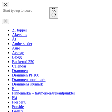
Hopp
til
innholdet
Ingen
resultater
21 topper
Akershus
Ål
Andre steder
Aure
Averøy
Blogg
Buskerud 250
Calendar
Drammen
Drammen PF100
Drammens nordmark
Drammens sørmark
Eide
Finnemarka – fastmerker/trekantpunkter
Flå
Flesberg
Forside
Galleri