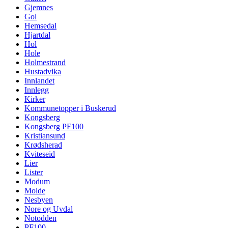
Gjemnes
Gol
Hemsedal
Hjartdal
Hol
Hole
Holmestrand
Hustadvika
Innlandet
Innlegg
Kirker
Kommunetopper i Buskerud
Kongsberg
Kongsberg PF100
Kristiansund
Krødsherad
Kviteseid
Lier
Lister
Modum
Molde
Nesbyen
Nore og Uvdal
Notodden
PF100