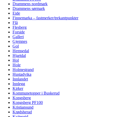
Drammens nordmark
Drammens sørmark
Eide
Finnemarka – fastmerker/trekantpunkter
Flå
Flesberg
Forside
Galleri
Gjemnes
Gol
Hemsedal
Hjartdal
Hol
Hole
Holmestrand
Hustadvika
Innlandet
Innlegg
Kirker
Kommunetopper i Buskerud
Kongsberg
Kongsberg PF100
Kristiansund
Krødsherad
Kviteseid