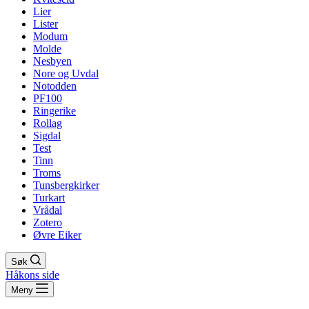
Lier
Lister
Modum
Molde
Nesbyen
Nore og Uvdal
Notodden
PF100
Ringerike
Rollag
Sigdal
Test
Tinn
Troms
Tunsbergkirker
Turkart
Vrådal
Zotero
Øvre Eiker
Søk
Håkons side
Meny