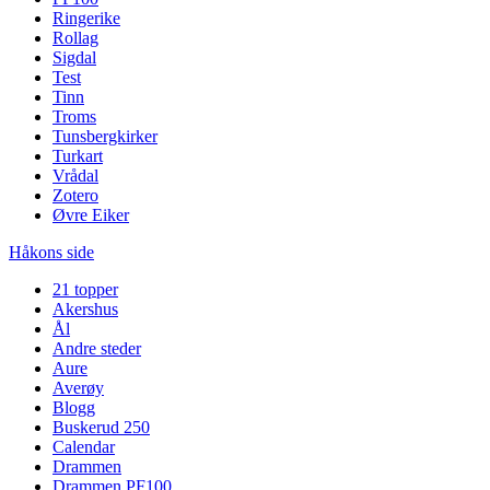
Ringerike
Rollag
Sigdal
Test
Tinn
Troms
Tunsbergkirker
Turkart
Vrådal
Zotero
Øvre Eiker
Håkons side
21 topper
Akershus
Ål
Andre steder
Aure
Averøy
Blogg
Buskerud 250
Calendar
Drammen
Drammen PF100