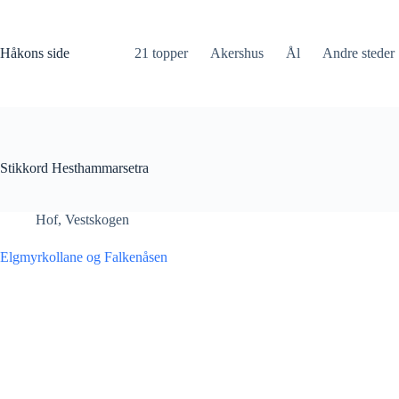
Hopp
til
innholdet
Håkons side
21 topper
Akershus
Ål
Andre steder
Stikkord
Hesthammarsetra
Hof
,
Vestskogen
Elgmyrkollane og Falkenåsen