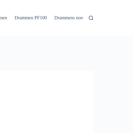
men
Drammen PF100
Drammens nordmark
Drammens sørm