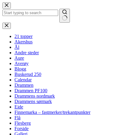
Hopp
til
innholdet
Ingen
resultater
21 topper
Akershus
Ål
Andre steder
Aure
Averøy
Blogg
Buskerud 250
Calendar
Drammen
Drammen PF100
Drammens nordmark
Drammens sørmark
Eide
Finnemarka – fastmerker/trekantpunkter
Flå
Flesberg
Forside
Galleri