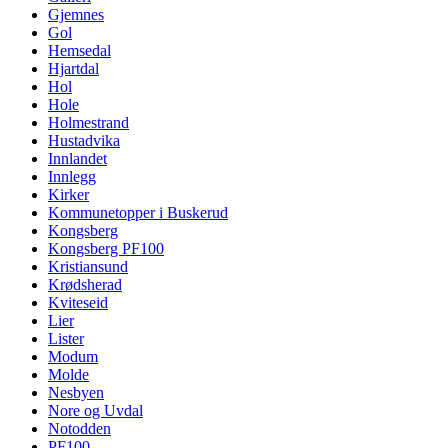
Gjemnes
Gol
Hemsedal
Hjartdal
Hol
Hole
Holmestrand
Hustadvika
Innlandet
Innlegg
Kirker
Kommunetopper i Buskerud
Kongsberg
Kongsberg PF100
Kristiansund
Krødsherad
Kviteseid
Lier
Lister
Modum
Molde
Nesbyen
Nore og Uvdal
Notodden
PF100