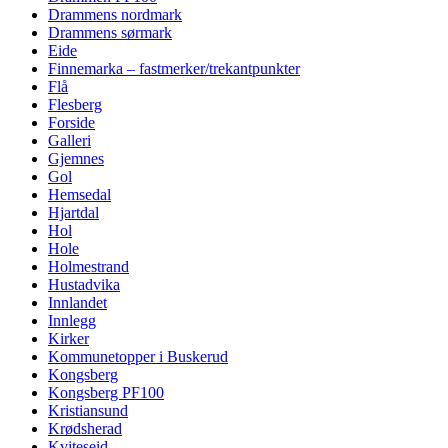
Drammens nordmark
Drammens sørmark
Eide
Finnemarka – fastmerker/trekantpunkter
Flå
Flesberg
Forside
Galleri
Gjemnes
Gol
Hemsedal
Hjartdal
Hol
Hole
Holmestrand
Hustadvika
Innlandet
Innlegg
Kirker
Kommunetopper i Buskerud
Kongsberg
Kongsberg PF100
Kristiansund
Krødsherad
Kviteseid