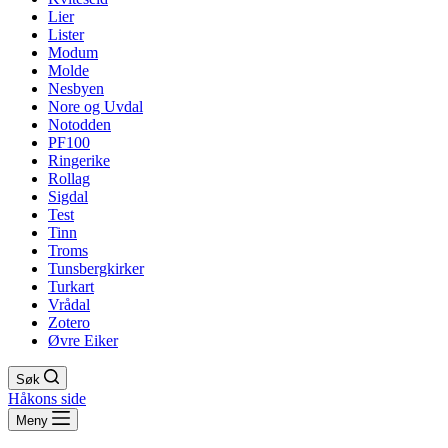
Lier
Lister
Modum
Molde
Nesbyen
Nore og Uvdal
Notodden
PF100
Ringerike
Rollag
Sigdal
Test
Tinn
Troms
Tunsbergkirker
Turkart
Vrådal
Zotero
Øvre Eiker
Søk
Håkons side
Meny