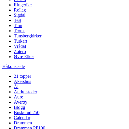
Ringerike
Rollag
Sigdal
Test
Tinn
Troms
Tunsbergkirker
Turkart
Vrådal
Zotero
Øvre Eiker
Håkons side
21 topper
Akershus
Ål
Andre steder
Aure
Averøy
Blogg
Buskerud 250
Calendar
Drammen
Drammen PF100