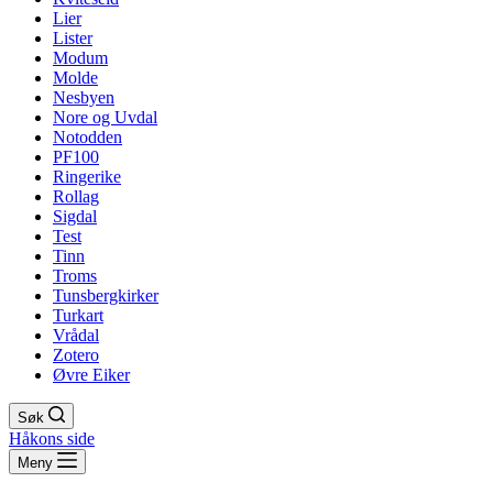
Lier
Lister
Modum
Molde
Nesbyen
Nore og Uvdal
Notodden
PF100
Ringerike
Rollag
Sigdal
Test
Tinn
Troms
Tunsbergkirker
Turkart
Vrådal
Zotero
Øvre Eiker
Søk
Håkons side
Meny