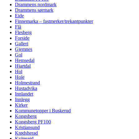
Drammens nordmark
Drammens sørmark
Eide
Finnemarka – fastmerker/trekantpunkter
Flå
Flesberg
Forside
Galleri
Gjemnes
Gol
Hemsedal
Hjartdal
Hol
Hole
Holmestrand
Hustadvika
Innlandet
Innlegg
Kirker
Kommunetopper i Buskerud
Kongsberg
Kongsberg PF100
Kristiansund
Krødsherad
Kviteseid