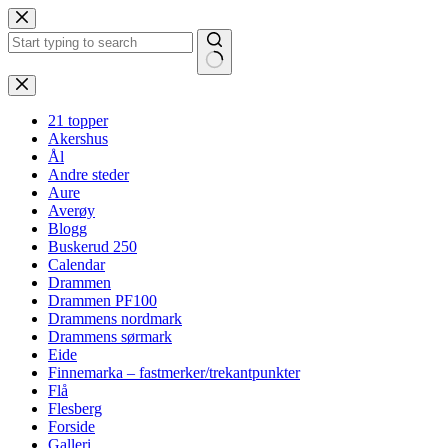
Hopp
til
innholdet
Ingen
resultater
21 topper
Akershus
Ål
Andre steder
Aure
Averøy
Blogg
Buskerud 250
Calendar
Drammen
Drammen PF100
Drammens nordmark
Drammens sørmark
Eide
Finnemarka – fastmerker/trekantpunkter
Flå
Flesberg
Forside
Galleri