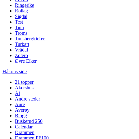
Ringerike
Rollag
Sigdal
Test
Tinn
Troms
Tunsbergkirker
Turkart
Vrådal
Zotero
Øvre Eiker
Håkons side
21 topper
Akershus
Ål
Andre steder
Aure
Averøy
Blogg
Buskerud 250
Calendar
Drammen
Drammen PF100