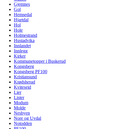
Gjemnes
Gol
Hemsedal
Hjartdal
Hol
Hole
Holmestrand
Hustadvika
Innlandet
Innlegg
Kirker
Kommunetopper i Buskerud
Kongsberg
Kongsberg PF100
Kristiansund
Krødsherad
Kviteseid
Lier
Lister
Modum
Molde
Nesbyen
Nore og Uvdal
Notodden
PF100