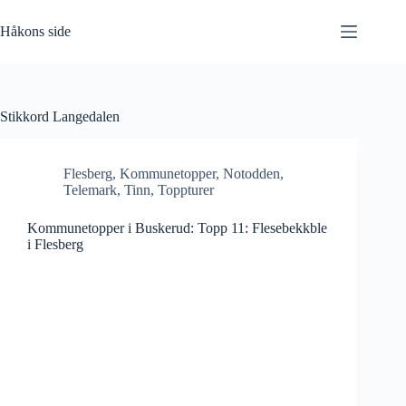
Hopp
til
Håkons side
innholdet
Stikkord
Langedalen
Flesberg
,
Kommunetopper
,
Notodden
,
Telemark
,
Tinn
,
Toppturer
Kommunetopper i Buskerud: Topp 11: Flesebekkble
i Flesberg