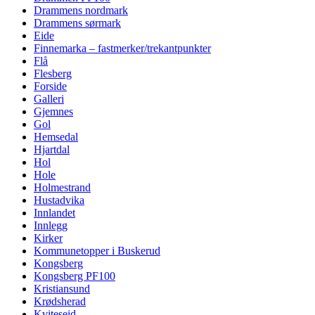
Drammens nordmark
Drammens sørmark
Eide
Finnemarka – fastmerker/trekantpunkter
Flå
Flesberg
Forside
Galleri
Gjemnes
Gol
Hemsedal
Hjartdal
Hol
Hole
Holmestrand
Hustadvika
Innlandet
Innlegg
Kirker
Kommunetopper i Buskerud
Kongsberg
Kongsberg PF100
Kristiansund
Krødsherad
Kviteseid