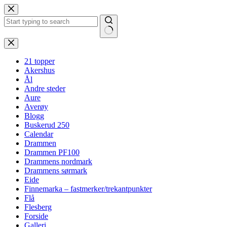
Hopp
til
innholdet
Ingen
resultater
21 topper
Akershus
Ål
Andre steder
Aure
Averøy
Blogg
Buskerud 250
Calendar
Drammen
Drammen PF100
Drammens nordmark
Drammens sørmark
Eide
Finnemarka – fastmerker/trekantpunkter
Flå
Flesberg
Forside
Galleri