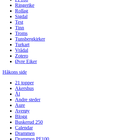
Ringerike
Rollag
Sigdal
Test
Tinn
Troms
Tunsbergkirker
Turkart
Vrådal
Zotero
Øvre Eiker
Håkons side
21 topper
Akershus
Ål
Andre steder
Aure
Averøy
Blogg
Buskerud 250
Calendar
Drammen
Drammen PF100