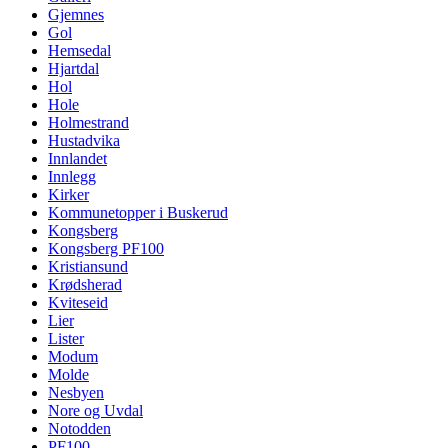
Gjemnes
Gol
Hemsedal
Hjartdal
Hol
Hole
Holmestrand
Hustadvika
Innlandet
Innlegg
Kirker
Kommunetopper i Buskerud
Kongsberg
Kongsberg PF100
Kristiansund
Krødsherad
Kviteseid
Lier
Lister
Modum
Molde
Nesbyen
Nore og Uvdal
Notodden
PF100