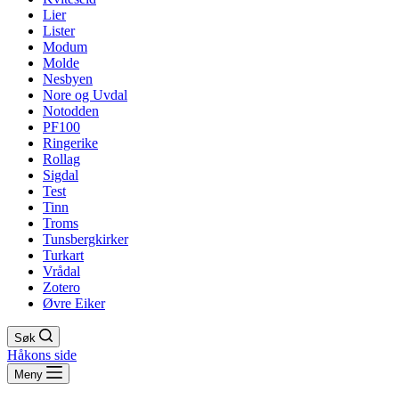
Lier
Lister
Modum
Molde
Nesbyen
Nore og Uvdal
Notodden
PF100
Ringerike
Rollag
Sigdal
Test
Tinn
Troms
Tunsbergkirker
Turkart
Vrådal
Zotero
Øvre Eiker
Søk
Håkons side
Meny