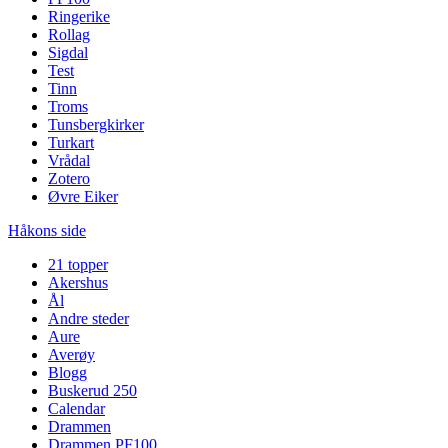
Ringerike
Rollag
Sigdal
Test
Tinn
Troms
Tunsbergkirker
Turkart
Vrådal
Zotero
Øvre Eiker
Håkons side
21 topper
Akershus
Ål
Andre steder
Aure
Averøy
Blogg
Buskerud 250
Calendar
Drammen
Drammen PF100