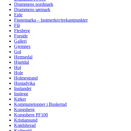
Drammens nordmark
Drammens sørmark
Eide
Finnemarka – fastmerker/trekantpunkter
Flå
Flesberg
Forside
Galleri
Gjemnes
Gol
Hemsedal
Hjartdal
Hol
Hole
Holmestrand
Hustadvika
Innlandet
Innlegg
Kirker
Kommunetopper i Buskerud
Kongsberg
Kongsberg PF100
Kristiansund
Krødsherad
Kviteseid