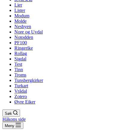
Lier
Lister
Modum
Molde
Nesbyen
Nore og Uvdal
Notodden
PF100
Ringerike
Rollag
Sigdal
Test
Tinn
Troms
Tunsbergkirker
Turkart
Vrådal
Zotero
Øvre Eiker
Søk
Håkons side
Meny