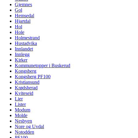
Gjemnes
Gol
Hemsedal
Hjartdal
Hol
Hole
Holmestrand
Hustadvika
Innlandet
Innlegg
Kirker
Kommunetopper i Buskerud
Kongsberg
Kongsberg PF100
Kristiansund
Krødsherad
Kviteseid
Lier
Lister
Modum
Molde
Nesbyen
Nore og Uvdal
Notodden
PF100