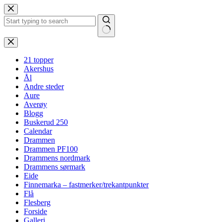
Hopp
til
innholdet
Ingen
resultater
21 topper
Akershus
Ål
Andre steder
Aure
Averøy
Blogg
Buskerud 250
Calendar
Drammen
Drammen PF100
Drammens nordmark
Drammens sørmark
Eide
Finnemarka – fastmerker/trekantpunkter
Flå
Flesberg
Forside
Galleri