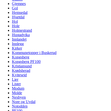
Gjemnes
Gol
Hemsedal
Hjartdal
Hol
Hole
Holmestrand
Hustadvika
Innlandet
Innlegg
Kirker
Kommunetopper i Buskerud
Kongsberg
Kongsberg PF100
Kristiansund
Krødsherad
Kviteseid
Lier
Lister
Modum
Molde
Nesbyen
Nore og Uvdal
Notodden
PF100