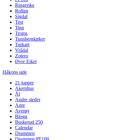
Ringerike
Rollag
Sigdal
Test
Tinn
Troms
Tunsbergkirker
Turkart
Vrådal
Zotero
Øvre Eiker
Håkons side
21 topper
Akershus
Ål
Andre steder
Aure
Averøy
Blogg
Buskerud 250
Calendar
Drammen
Drammen PF100