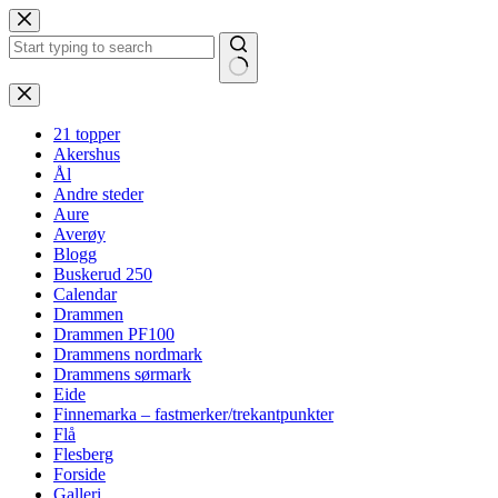
Hopp
til
innholdet
Ingen
resultater
21 topper
Akershus
Ål
Andre steder
Aure
Averøy
Blogg
Buskerud 250
Calendar
Drammen
Drammen PF100
Drammens nordmark
Drammens sørmark
Eide
Finnemarka – fastmerker/trekantpunkter
Flå
Flesberg
Forside
Galleri