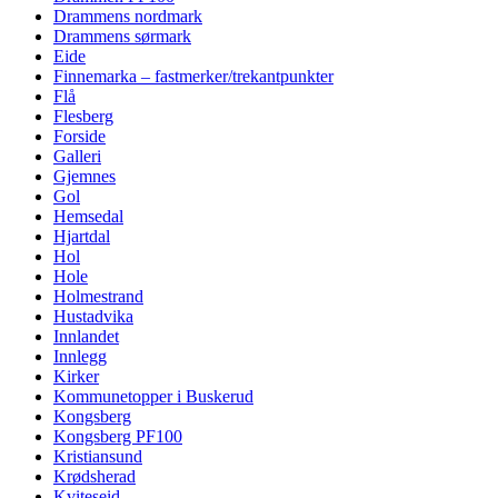
Drammens nordmark
Drammens sørmark
Eide
Finnemarka – fastmerker/trekantpunkter
Flå
Flesberg
Forside
Galleri
Gjemnes
Gol
Hemsedal
Hjartdal
Hol
Hole
Holmestrand
Hustadvika
Innlandet
Innlegg
Kirker
Kommunetopper i Buskerud
Kongsberg
Kongsberg PF100
Kristiansund
Krødsherad
Kviteseid