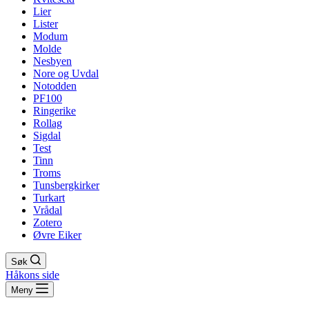
Lier
Lister
Modum
Molde
Nesbyen
Nore og Uvdal
Notodden
PF100
Ringerike
Rollag
Sigdal
Test
Tinn
Troms
Tunsbergkirker
Turkart
Vrådal
Zotero
Øvre Eiker
Søk
Håkons side
Meny