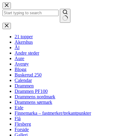
Hopp
til
innholdet
Ingen
resultater
21 topper
Akershus
Ål
Andre steder
Aure
Averøy
Blogg
Buskerud 250
Calendar
Drammen
Drammen PF100
Drammens nordmark
Drammens sørmark
Eide
Finnemarka – fastmerker/trekantpunkter
Flå
Flesberg
Forside
Galleri