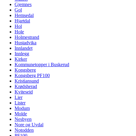
Gjemnes
Gol
Hemsedal
Hjartdal
Hol
Hole
Holmestrand
Hustadvika
Innlandet
Innlegg
Kirker
Kommunetopper i Buskerud
Kongsberg
Kongsberg PF100
Kristiansund
Krødsherad
Kviteseid
Lier
Lister
Modum
Molde
Nesbyen
Nore og Uvdal
Notodden
PF100