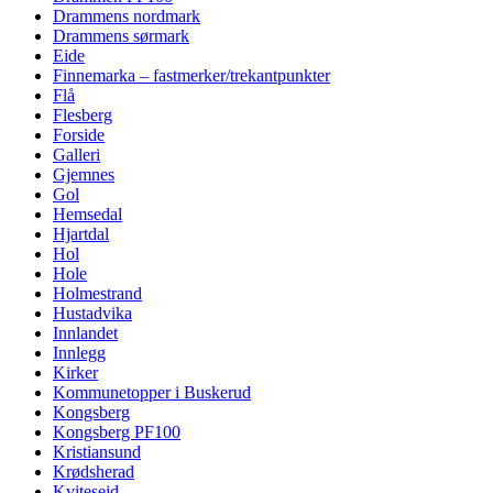
Drammens nordmark
Drammens sørmark
Eide
Finnemarka – fastmerker/trekantpunkter
Flå
Flesberg
Forside
Galleri
Gjemnes
Gol
Hemsedal
Hjartdal
Hol
Hole
Holmestrand
Hustadvika
Innlandet
Innlegg
Kirker
Kommunetopper i Buskerud
Kongsberg
Kongsberg PF100
Kristiansund
Krødsherad
Kviteseid