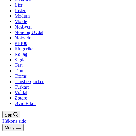
Lier
Lister
Modum
Molde
Nesbyen
Nore og Uvdal
Notodden
PF100
Ringerike
Rollag
Sigdal
Test
Tinn
Troms
Tunsbergkirker
Turkart
Vrådal
Zotero
Øvre Eiker
Søk
Håkons side
Meny