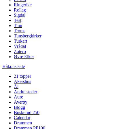
Ringerike
Rollag
Sigdal
Test
Tinn
Troms
Tunsbergkirker
Turkart
Vrådal
Zotero
Øvre Eiker
Håkons side
21 topper
Akershus
Ål
Andre steder
Aure
Averøy
Blogg
Buskerud 250
Calendar
Drammen
Drammen PF100