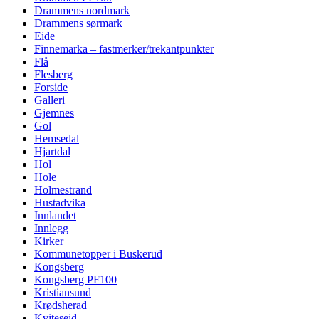
Drammens nordmark
Drammens sørmark
Eide
Finnemarka – fastmerker/trekantpunkter
Flå
Flesberg
Forside
Galleri
Gjemnes
Gol
Hemsedal
Hjartdal
Hol
Hole
Holmestrand
Hustadvika
Innlandet
Innlegg
Kirker
Kommunetopper i Buskerud
Kongsberg
Kongsberg PF100
Kristiansund
Krødsherad
Kviteseid