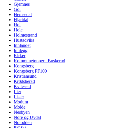
Gjemnes
Gol
Hemsedal
Hjartdal
Hol
Hole
Holmestrand
Hustadvika
Innlandet
Innlegg
Kirker
Kommunetopper i Buskerud
Kongsberg
Kongsberg PF100
Kristiansund
Krødsherad
Kviteseid
Lier
Lister
Modum
Molde
Nesbyen
Nore og Uvdal
Notodden
PF100