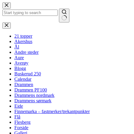
Hopp
til
innholdet
Ingen
resultater
21 topper
Akershus
Ål
Andre steder
Aure
Averøy
Blogg
Buskerud 250
Calendar
Drammen
Drammen PF100
Drammens nordmark
Drammens sørmark
Eide
Finnemarka – fastmerker/trekantpunkter
Flå
Flesberg
Forside
Galleri