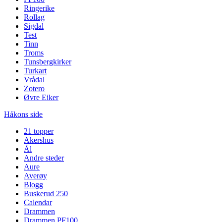
Ringerike
Rollag
Sigdal
Test
Tinn
Troms
Tunsbergkirker
Turkart
Vrådal
Zotero
Øvre Eiker
Håkons side
21 topper
Akershus
Ål
Andre steder
Aure
Averøy
Blogg
Buskerud 250
Calendar
Drammen
Drammen PF100