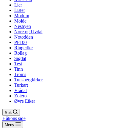
Lier
Lister
Modum
Molde
Nesbyen
Nore og Uvdal
Notodden
PF100
Ringerike
Rollag
Sigdal
Test
Tinn
Troms
Tunsbergkirker
Turkart
Vrådal
Zotero
Øvre Eiker
Søk
Håkons side
Meny