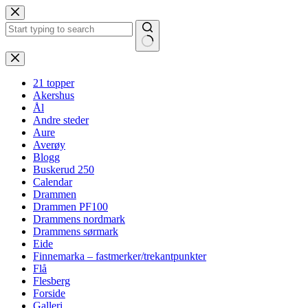
Hopp
til
innholdet
Ingen
resultater
21 topper
Akershus
Ål
Andre steder
Aure
Averøy
Blogg
Buskerud 250
Calendar
Drammen
Drammen PF100
Drammens nordmark
Drammens sørmark
Eide
Finnemarka – fastmerker/trekantpunkter
Flå
Flesberg
Forside
Galleri