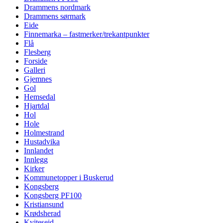
Drammens nordmark
Drammens sørmark
Eide
Finnemarka – fastmerker/trekantpunkter
Flå
Flesberg
Forside
Galleri
Gjemnes
Gol
Hemsedal
Hjartdal
Hol
Hole
Holmestrand
Hustadvika
Innlandet
Innlegg
Kirker
Kommunetopper i Buskerud
Kongsberg
Kongsberg PF100
Kristiansund
Krødsherad
Kviteseid