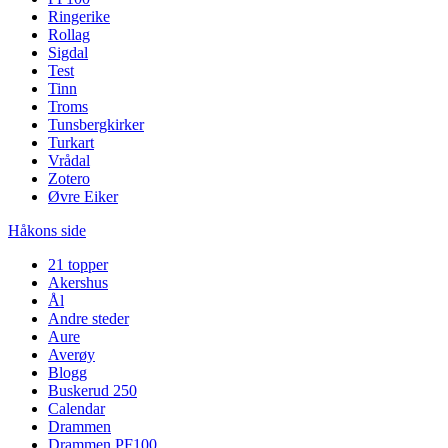
Ringerike
Rollag
Sigdal
Test
Tinn
Troms
Tunsbergkirker
Turkart
Vrådal
Zotero
Øvre Eiker
Håkons side
21 topper
Akershus
Ål
Andre steder
Aure
Averøy
Blogg
Buskerud 250
Calendar
Drammen
Drammen PF100