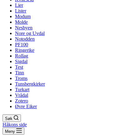
Lier
Lister
Modum
Molde
Nesbyen
Nore og Uvdal
Notodden
PF100
Ringerike
Rollag
Sigdal
Test
Tinn
Troms
Tunsbergkirker
Turkart
Vrådal
Zotero
Øvre Eiker
Søk
Håkons side
Meny