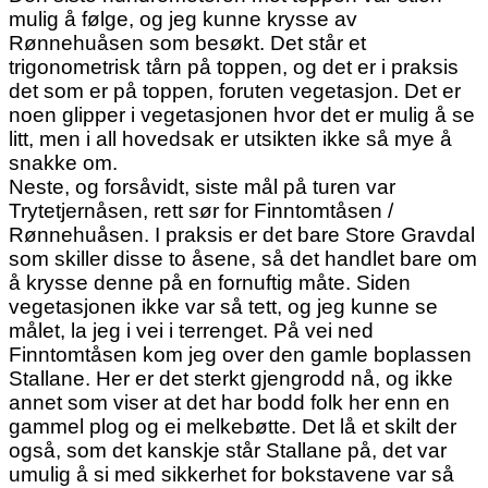
mulig å følge, og jeg kunne krysse av
Rønnehuåsen som besøkt. Det står et
trigonometrisk tårn på toppen, og det er i praksis
det som er på toppen, foruten vegetasjon. Det er
noen glipper i vegetasjonen hvor det er mulig å se
litt, men i all hovedsak er utsikten ikke så mye å
snakke om.
Neste, og forsåvidt, siste mål på turen var
Trytetjernåsen, rett sør for Finntomtåsen /
Rønnehuåsen. I praksis er det bare Store Gravdal
som skiller disse to åsene, så det handlet bare om
å krysse denne på en fornuftig måte. Siden
vegetasjonen ikke var så tett, og jeg kunne se
målet, la jeg i vei i terrenget. På vei ned
Finntomtåsen kom jeg over den gamle boplassen
Stallane. Her er det sterkt gjengrodd nå, og ikke
annet som viser at det har bodd folk her enn en
gammel plog og ei melkebøtte. Det lå et skilt der
også, som det kanskje står Stallane på, det var
umulig å si med sikkerhet for bokstavene var så