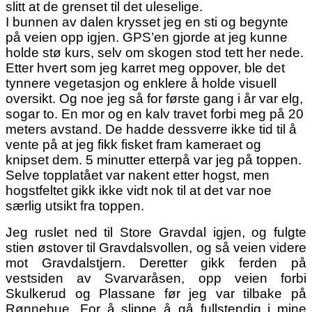
slitt at de grenset til det uleselige.
I bunnen av dalen krysset jeg en sti og begynte
på veien opp igjen. GPS’en gjorde at jeg kunne
holde stø kurs, selv om skogen stod tett her nede.
Etter hvert som jeg karret meg oppover, ble det
tynnere vegetasjon og enklere å holde visuell
oversikt. Og noe jeg så for første gang i år var elg,
sogar to. En mor og en kalv travet forbi meg på 20
meters avstand. De hadde dessverre ikke tid til å
vente på at jeg fikk fisket fram kameraet og
knipset dem. 5 minutter etterpå var jeg på toppen.
Selve topplatået var nakent etter hogst, men
hogstfeltet gikk ikke vidt nok til at det var noe
særlig utsikt fra toppen.
Jeg ruslet ned til Store Gravdal igjen, og fulgte
stien østover til Gravdalsvollen, og så veien videre
mot Gravdalstjern. Deretter gikk ferden på
vestsiden av Svarvaråsen, opp veien forbi
Skulkerud og Plassane før jeg var tilbake på
Rønnehue. For å slippe å gå fullstendig i mine