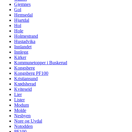
Gjemnes
Gol
Hemsedal
Hjartdal
Hol
Hole
Holmestrand
Hustadvika
Innlandet
Innlegg
Kirker
Kommunetopper i Buskerud
Kongsberg
Kongsberg PF100
Kristiansund
Krødsherad
Kviteseid
Lier
Lister
Modum
Molde
Nesbyen
Nore og Uvdal
Notodden
PF100