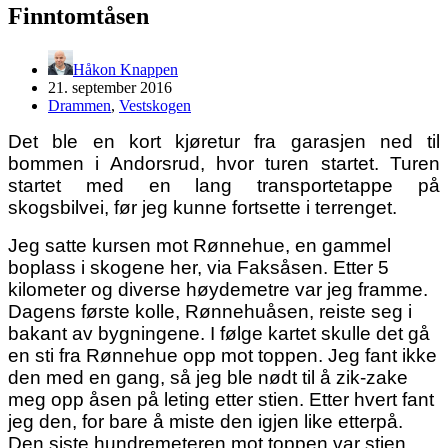
Finntomtåsen
Håkon Knappen
21. september 2016
Drammen
,
Vestskogen
Det ble en kort kjøretur fra garasjen ned til
bommen i Andorsrud, hvor turen startet. Turen
startet med en lang transportetappe på
skogsbilvei, før jeg kunne fortsette i terrenget.
Jeg satte kursen mot Rønnehue, en gammel
boplass i skogene her, via Faksåsen. Etter 5
kilometer og diverse høydemetre var jeg framme.
Dagens første kolle, Rønnehuåsen, reiste seg i
bakant av bygningene. I følge kartet skulle det gå
en sti fra Rønnehue opp mot toppen. Jeg fant ikke
den med en gang, så jeg ble nødt til å zik-zake
meg opp åsen på leting etter stien. Etter hvert fant
jeg den, for bare å miste den igjen like etterpå.
Den siste hundremeteren mot toppen var stien