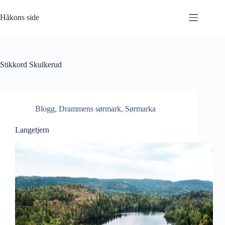
Hopp
til
Håkons side
innholdet
Stikkord
Skulkerud
Blogg
,
Drammens sørmark
,
Sørmarka
Langetjern