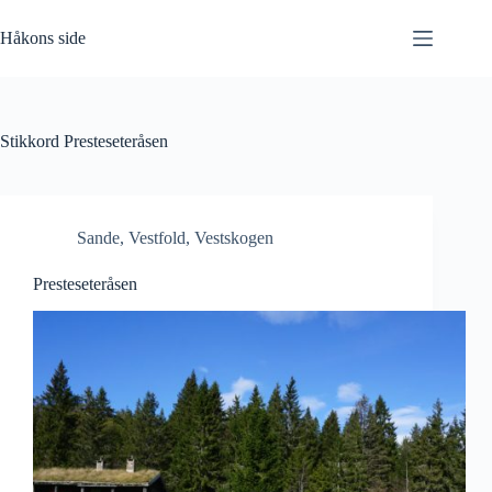
Hopp
til
Håkons side
innholdet
Stikkord
Presteseteråsen
Sande
,
Vestfold
,
Vestskogen
Presteseteråsen