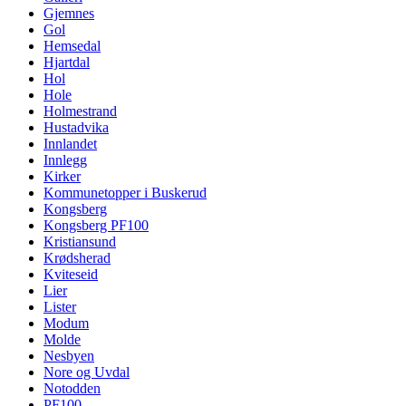
Gjemnes
Gol
Hemsedal
Hjartdal
Hol
Hole
Holmestrand
Hustadvika
Innlandet
Innlegg
Kirker
Kommunetopper i Buskerud
Kongsberg
Kongsberg PF100
Kristiansund
Krødsherad
Kviteseid
Lier
Lister
Modum
Molde
Nesbyen
Nore og Uvdal
Notodden
PF100