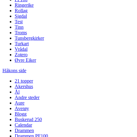
Ringerike
Rollag
Sigdal
Test
Tinn
Troms
Tunsbergkirker
Turkart
Vrådal
Zotero
Øvre Eiker
Håkons side
21 topper
Akershus
Ål
Andre steder
Aure
Averøy
Blogg
Buskerud 250
Calendar
Drammen
Drammen PF100