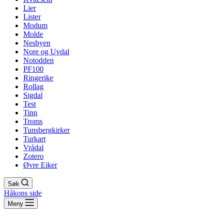
Lier
Lister
Modum
Molde
Nesbyen
Nore og Uvdal
Notodden
PF100
Ringerike
Rollag
Sigdal
Test
Tinn
Troms
Tunsbergkirker
Turkart
Vrådal
Zotero
Øvre Eiker
Søk
Håkons side
Meny