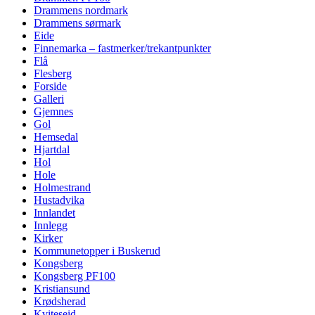
Drammens nordmark
Drammens sørmark
Eide
Finnemarka – fastmerker/trekantpunkter
Flå
Flesberg
Forside
Galleri
Gjemnes
Gol
Hemsedal
Hjartdal
Hol
Hole
Holmestrand
Hustadvika
Innlandet
Innlegg
Kirker
Kommunetopper i Buskerud
Kongsberg
Kongsberg PF100
Kristiansund
Krødsherad
Kviteseid