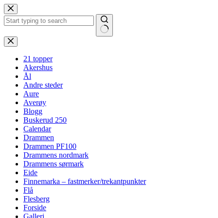
Hopp
til
innholdet
Ingen
resultater
21 topper
Akershus
Ål
Andre steder
Aure
Averøy
Blogg
Buskerud 250
Calendar
Drammen
Drammen PF100
Drammens nordmark
Drammens sørmark
Eide
Finnemarka – fastmerker/trekantpunkter
Flå
Flesberg
Forside
Galleri