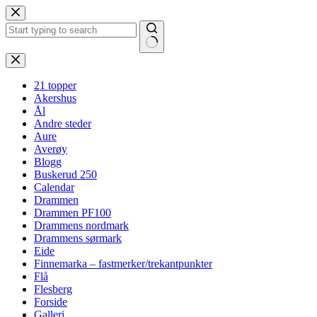
Hopp
til
innholdet
Ingen
resultater
21 topper
Akershus
Ål
Andre steder
Aure
Averøy
Blogg
Buskerud 250
Calendar
Drammen
Drammen PF100
Drammens nordmark
Drammens sørmark
Eide
Finnemarka – fastmerker/trekantpunkter
Flå
Flesberg
Forside
Galleri