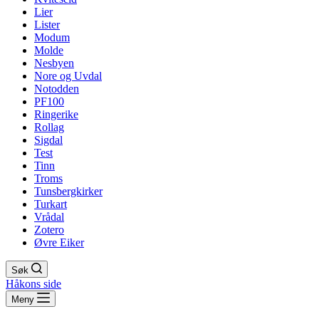
Lier
Lister
Modum
Molde
Nesbyen
Nore og Uvdal
Notodden
PF100
Ringerike
Rollag
Sigdal
Test
Tinn
Troms
Tunsbergkirker
Turkart
Vrådal
Zotero
Øvre Eiker
Søk
Håkons side
Meny