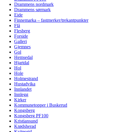
Drammens nordmark
Drammens sørmark
Eide
Finnemarka – fastmerker/trekantpunkter
Flå
Flesberg
Forside
Galleri
Gjemnes
Gol
Hemsedal
Hjartdal
Hol
Hole
Holmestrand
Hustadvika
Innlandet
Innlegg
Kirker
Kommunetopper i Buskerud
Kongsberg
Kongsberg PF100
Kristiansund
Krødsherad
Kviteseid