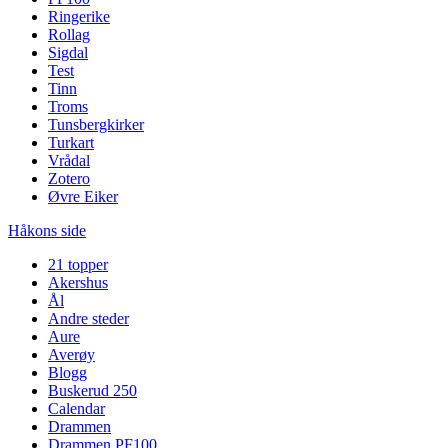
Ringerike
Rollag
Sigdal
Test
Tinn
Troms
Tunsbergkirker
Turkart
Vrådal
Zotero
Øvre Eiker
Håkons side
21 topper
Akershus
Ål
Andre steder
Aure
Averøy
Blogg
Buskerud 250
Calendar
Drammen
Drammen PF100