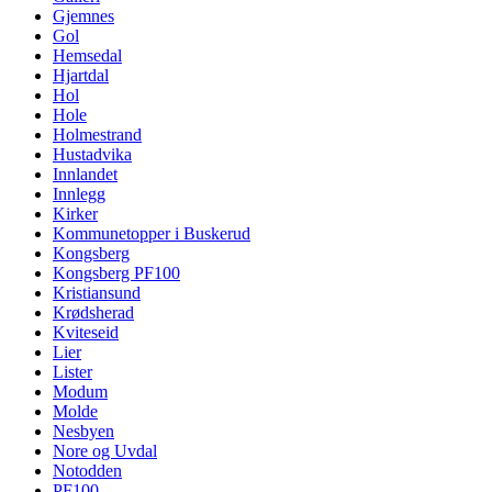
Gjemnes
Gol
Hemsedal
Hjartdal
Hol
Hole
Holmestrand
Hustadvika
Innlandet
Innlegg
Kirker
Kommunetopper i Buskerud
Kongsberg
Kongsberg PF100
Kristiansund
Krødsherad
Kviteseid
Lier
Lister
Modum
Molde
Nesbyen
Nore og Uvdal
Notodden
PF100