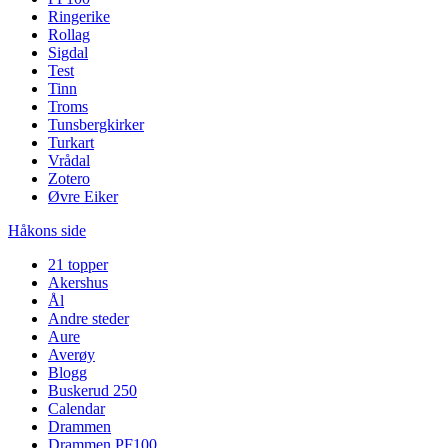
Ringerike
Rollag
Sigdal
Test
Tinn
Troms
Tunsbergkirker
Turkart
Vrådal
Zotero
Øvre Eiker
Håkons side
21 topper
Akershus
Ål
Andre steder
Aure
Averøy
Blogg
Buskerud 250
Calendar
Drammen
Drammen PF100