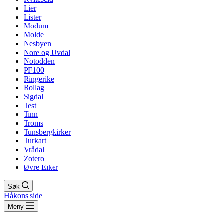
Lier
Lister
Modum
Molde
Nesbyen
Nore og Uvdal
Notodden
PF100
Ringerike
Rollag
Sigdal
Test
Tinn
Troms
Tunsbergkirker
Turkart
Vrådal
Zotero
Øvre Eiker
Søk
Håkons side
Meny