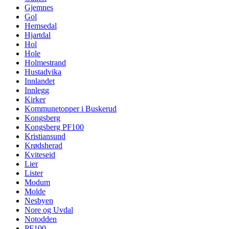
Gjemnes
Gol
Hemsedal
Hjartdal
Hol
Hole
Holmestrand
Hustadvika
Innlandet
Innlegg
Kirker
Kommunetopper i Buskerud
Kongsberg
Kongsberg PF100
Kristiansund
Krødsherad
Kviteseid
Lier
Lister
Modum
Molde
Nesbyen
Nore og Uvdal
Notodden
PF100