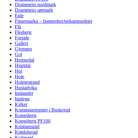
Drammens nordmark
Drammens sørmark
Eide
Finnemarka – fastmerker/trekantpunkter
Flå
Flesberg
Forside
Galleri
Gjemnes
Gol
Hemsedal
Hjartdal
Hol
Hole
Holmestrand
Hustadvika
Innlandet
Innlegg
Kirker
Kommunetopper i Buskerud
Kongsberg
Kongsberg PF100
Kristiansund
Krødsherad
Kviteseid