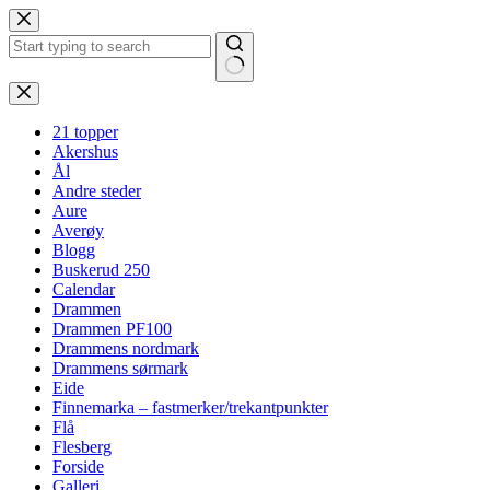
Hopp
til
innholdet
Ingen
resultater
21 topper
Akershus
Ål
Andre steder
Aure
Averøy
Blogg
Buskerud 250
Calendar
Drammen
Drammen PF100
Drammens nordmark
Drammens sørmark
Eide
Finnemarka – fastmerker/trekantpunkter
Flå
Flesberg
Forside
Galleri