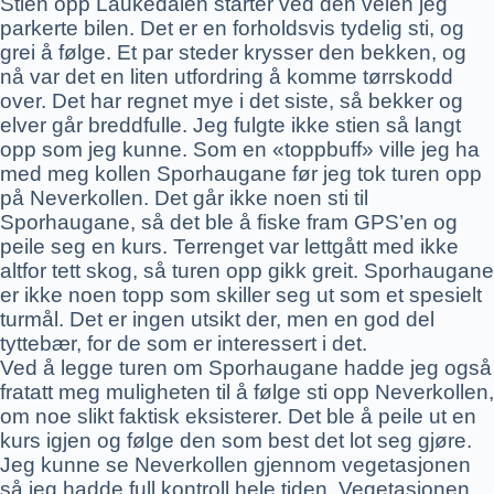
Stien opp Laukedalen starter ved den veien jeg
parkerte bilen. Det er en forholdsvis tydelig sti, og
grei å følge. Et par steder krysser den bekken, og
nå var det en liten utfordring å komme tørrskodd
over. Det har regnet mye i det siste, så bekker og
elver går breddfulle. Jeg fulgte ikke stien så langt
opp som jeg kunne. Som en «toppbuff» ville jeg ha
med meg kollen Sporhaugane før jeg tok turen opp
på Neverkollen. Det går ikke noen sti til
Sporhaugane, så det ble å fiske fram GPS’en og
peile seg en kurs. Terrenget var lettgått med ikke
altfor tett skog, så turen opp gikk greit. Sporhaugane
er ikke noen topp som skiller seg ut som et spesielt
turmål. Det er ingen utsikt der, men en god del
tyttebær, for de som er interessert i det.
Ved å legge turen om Sporhaugane hadde jeg også
fratatt meg muligheten til å følge sti opp Neverkollen,
om noe slikt faktisk eksisterer. Det ble å peile ut en
kurs igjen og følge den som best det lot seg gjøre.
Jeg kunne se Neverkollen gjennom vegetasjonen
så jeg hadde full kontroll hele tiden. Vegetasjonen