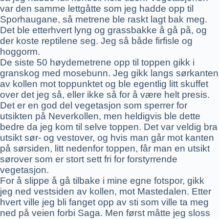
var den samme lettgåtte som jeg hadde opp til
Sporhaugane, så metrene ble raskt lagt bak meg.
Det ble etterhvert lyng og grassbakke å gå på, og
der koste reptilene seg. Jeg så både firfisle og
hoggorm.
De siste 50 høydemetrene opp til toppen gikk i
granskog med mosebunn. Jeg gikk langs sørkanten
av kollen mot toppunktet og ble egentlig litt skuffet
over det jeg så, eller ikke så for å være helt presis.
Det er en god del vegetasjon som sperrer for
utsikten på Neverkollen, men heldigvis ble dette
bedre da jeg kom til selve toppen. Det var veldig bra
utsikt sør- og vestover, og hvis man går mot kanten
på sørsiden, litt nedenfor toppen, får man en utsikt
sørover som er stort sett fri for forstyrrende
vegetasjon.
For å slippe å gå tilbake i mine egne fotspor, gikk
jeg ned vestsiden av kollen, mot Mastedalen. Etter
hvert ville jeg bli fanget opp av sti som ville ta meg
ned på veien forbi Saga. Men først måtte jeg sloss