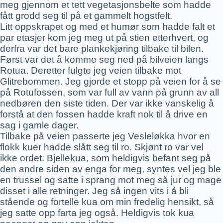
meg gjennom et tett vegetasjonsbelte som hadde
fått grodd seg til på et gammelt hogstfelt.
Litt oppskrapet og med et humør som hadde falt et
par etasjer kom jeg meg ut på stien etterhvert, og
derfra var det bare plankekjøring tilbake til bilen.
Først var det å komme seg ned på bilveien langs
Rotua. Deretter fulgte jeg veien tilbake mot
Glitrebommen. Jeg gjorde et stopp på veien for å se
på Rotufossen, som var full av vann på grunn av all
nedbøren den siste tiden. Der var ikke vanskelig å
forstå at den fossen hadde kraft nok til å drive en
sag i gamle dager.
Tilbake på veien passerte jeg Vesleløkka hvor en
flokk kuer hadde slått seg til ro. Skjønt ro var vel
ikke ordet. Bjellekua, som heldigvis befant seg på
den andre siden av enga for meg, syntes vel jeg ble
en trussel og satte i sprang mot meg så jur og mage
disset i alle retninger. Jeg så ingen vits i å bli
stående og fortelle kua om min fredelig hensikt, så
jeg satte opp farta jeg også. Heldigvis tok kua