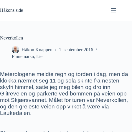
Hopp
til
Håkons side
innholdet
Neverkollen
Håkon Knappen
1. september 2016
Finnemarka
,
Lier
Meterologene meldte regn og torden i dag, men da
klokka nærmet seg 11 og sola skinte fra nesten
skyfri himmel, satte jeg meg bilen og dro inn
Glitreveien og parkerte ved bommen på veien opp
mot Skjærsvannet. Målet for turen var Neverkollen,
og den greieste veien opp virket å være via
Laukedalen.