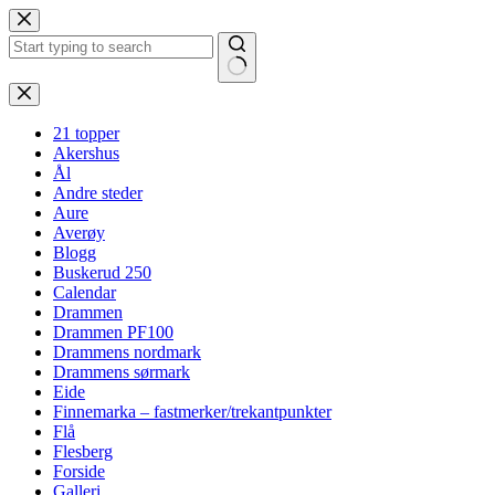
Hopp
til
innholdet
Ingen
resultater
21 topper
Akershus
Ål
Andre steder
Aure
Averøy
Blogg
Buskerud 250
Calendar
Drammen
Drammen PF100
Drammens nordmark
Drammens sørmark
Eide
Finnemarka – fastmerker/trekantpunkter
Flå
Flesberg
Forside
Galleri