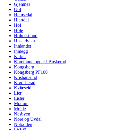
Gjemnes
Gol
Hemsedal
Hjartdal
Hol
Hole
Holmestrand
Hustadvika
Innlandet
Innlegg
Kirker
Kommunetopper i Buskerud
Kongsberg
Kongsberg PF100
Kristiansund
Krødsherad
Kviteseid
Lier
Lister
Modum
Molde
Nesbyen
Nore og Uvdal
Notodden
PF100