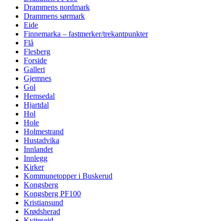
Drammens nordmark
Drammens sørmark
Eide
Finnemarka – fastmerker/trekantpunkter
Flå
Flesberg
Forside
Galleri
Gjemnes
Gol
Hemsedal
Hjartdal
Hol
Hole
Holmestrand
Hustadvika
Innlandet
Innlegg
Kirker
Kommunetopper i Buskerud
Kongsberg
Kongsberg PF100
Kristiansund
Krødsherad
Kviteseid