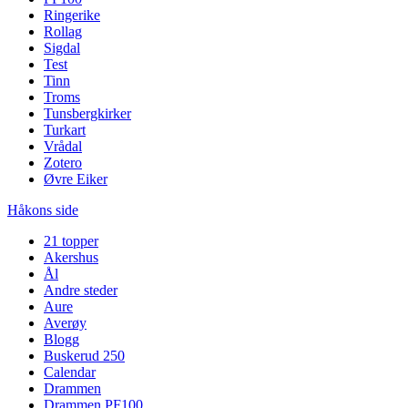
Ringerike
Rollag
Sigdal
Test
Tinn
Troms
Tunsbergkirker
Turkart
Vrådal
Zotero
Øvre Eiker
Håkons side
21 topper
Akershus
Ål
Andre steder
Aure
Averøy
Blogg
Buskerud 250
Calendar
Drammen
Drammen PF100