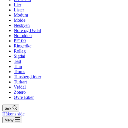
Lier
Lister
Modum
Molde
Nesbyen
Nore og Uvdal
Notodden
PF100
Ringerike
Rollag
Sigdal
Test
Tinn
Troms
Tunsbergkirker
Turkart
Vrådal
Zotero
Øvre Eiker
Søk
Håkons side
Meny