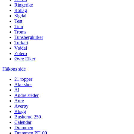
Ringerike
Rollag
Sigdal
Test
Tinn
Troms
Tunsbergkirker
Turkart
Vrådal
Zotero
Øvre Eiker
Håkons side
21 topper
Akershus
Ål
Andre steder
Aure
Averøy
Blogg
Buskerud 250
Calendar
Drammen
Drammen PF100