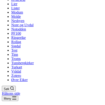
Lier
Lister
Modum
Molde
Nesbyen
Nore og Uvdal
Notodden
PF100
Ringerike
Rollag
Sigdal
Test
Tinn
Troms
Tunsbergkirker
Turkart
Vrådal
Zotero
Øvre Eiker
Søk
Håkons side
Meny