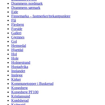
Drammens nordmark
Drammens sørmark
Eide
Finnemarka – fastmerker/trekantpunkter
Flå
Flesberg
Forside
Galleri
Gjemnes
Gol
Hemsedal
Hjartdal
Hol
Hole
Holmestrand
Hustadvika
Innlandet
Innlegg
Kirker
Kommunetopper i Buskerud
Kongsberg
Kongsberg PF100
Kristiansund
Krødsherad
Kviteseid