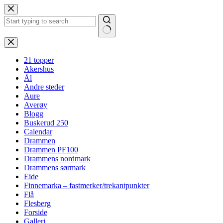
Hopp
til
innholdet
Ingen
resultater
21 topper
Akershus
Ål
Andre steder
Aure
Averøy
Blogg
Buskerud 250
Calendar
Drammen
Drammen PF100
Drammens nordmark
Drammens sørmark
Eide
Finnemarka – fastmerker/trekantpunkter
Flå
Flesberg
Forside
Galleri