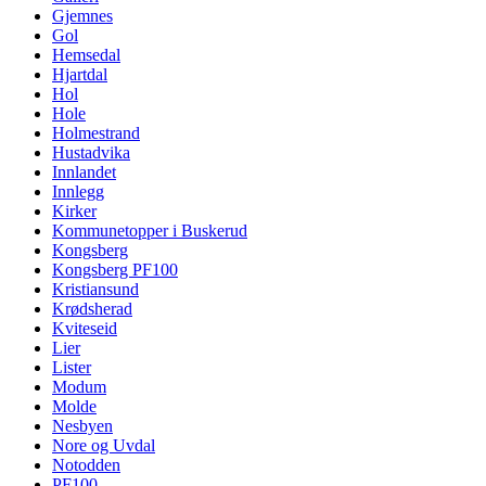
Gjemnes
Gol
Hemsedal
Hjartdal
Hol
Hole
Holmestrand
Hustadvika
Innlandet
Innlegg
Kirker
Kommunetopper i Buskerud
Kongsberg
Kongsberg PF100
Kristiansund
Krødsherad
Kviteseid
Lier
Lister
Modum
Molde
Nesbyen
Nore og Uvdal
Notodden
PF100