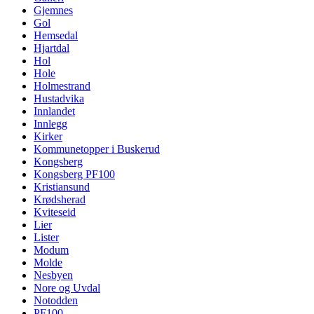
Gjemnes
Gol
Hemsedal
Hjartdal
Hol
Hole
Holmestrand
Hustadvika
Innlandet
Innlegg
Kirker
Kommunetopper i Buskerud
Kongsberg
Kongsberg PF100
Kristiansund
Krødsherad
Kviteseid
Lier
Lister
Modum
Molde
Nesbyen
Nore og Uvdal
Notodden
PF100