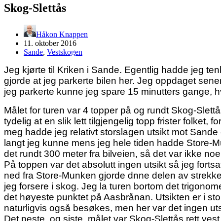
Skog-Slettås
Håkon Knappen
11. oktober 2016
Sande
,
Vestskogen
Jeg kjørte til Kriken i Sande. Egentlig hadde jeg ten
gjorde at jeg parkerte bilen her. Jeg oppdaget sener
jeg parkerte kunne jeg spare 15 minutters gange, hv
Målet for turen var 4 topper på og rundt Skog-Slett
tydelig at en slik lett tilgjengelig topp frister folket,
meg hadde jeg relativt storslagen utsikt mot Sande
langt jeg kunne mens jeg hele tiden hadde Store-Munke
det rundt 300 meter fra bilveien, så det var ikke noe
På toppen var det absolutt ingen utsikt så jeg forts
ned fra Store-Munken gjorde dnne delen av strekket 
jeg forsere i skog. Jeg la turen bortom det trigono
det høyeste punktet på Aasbrånan. Utsikten er i s
naturligvis også besøkes, men her var det ingen uts
Det neste, og siste, målet var Skog-Slettås rett ve