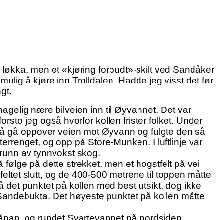
ri løkka, men et «kjøring forbudt»-skilt ved Sandåker
ulig å kjøre inn Trolldalen. Hadde jeg visst det før
gt.
agelig nære bilveien inn til Øyvannet. Det var
n forsto jeg også hvorfor kollen frister folket. Under
e å gå oppover veien mot Øyvann og fulgte den så
terrenget, og opp på Store-Munken. I luftlinje var
 grunn av tynnvokst skog.
 følge på dette strekket, men et hogstfelt på vei
ltet slutt, og de 400-500 metrene til toppen måtte
å det punktet på kollen med best utsikt, dog ikke
Sandebukta. Det høyeste punktet på kollen måtte
brånan, og rundet Svartevannet på nordsiden.