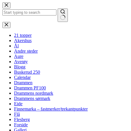
Hopp
til
innholdet
Ingen
resultater
21 topper
Akershus
Ål
Andre steder
Aure
Averøy
Blogg
Buskerud 250
Calendar
Drammen
Drammen PF100
Drammens nordmark
Drammens sørmark
Eide
Finnemarka – fastmerker/trekantpunkter
Flå
Flesberg
Forside
Galleri