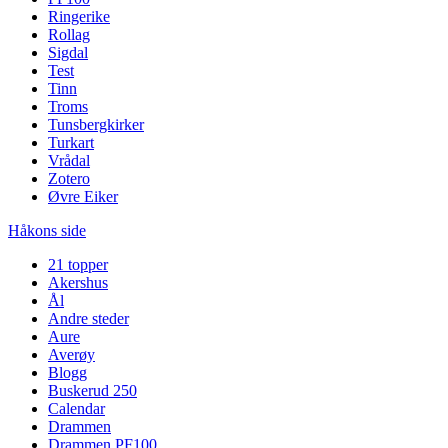
Ringerike
Rollag
Sigdal
Test
Tinn
Troms
Tunsbergkirker
Turkart
Vrådal
Zotero
Øvre Eiker
Håkons side
21 topper
Akershus
Ål
Andre steder
Aure
Averøy
Blogg
Buskerud 250
Calendar
Drammen
Drammen PF100