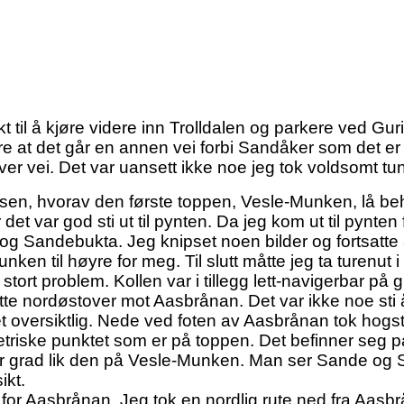
kt til å kjøre videre inn Trolldalen og parkere ved Gu
e at det går en annen vei forbi Sandåker som det er m
er vei. Det var uansett ikke noe jeg tok voldsomt tun
åsen, hvorav den første toppen, Vesle-Munken, lå beh
 for det var god sti ut til pynten. Da jeg kom ut til pynte
 og Sandebukta. Jeg knipset noen bilder og fortsatt
n til høyre for meg. Til slutt måtte jeg ta turenut i 
 stort problem. Kollen var i tillegg lett-navigerbar på
atte nordøstover mot Aasbrånan. Det var ikke noe sti å
oversiktlig. Nede ved foten av Aasbrånan tok hogstfe
metriske punktet som er på toppen. Det befinner seg p
tor grad lik den på Vesle-Munken. Man ser Sande og 
ikt.
st for Aasbrånan. Jeg tok en nordlig rute ned fra Aas