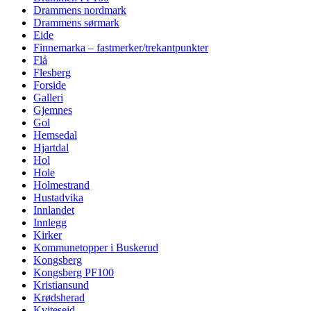
Drammens nordmark
Drammens sørmark
Eide
Finnemarka – fastmerker/trekantpunkter
Flå
Flesberg
Forside
Galleri
Gjemnes
Gol
Hemsedal
Hjartdal
Hol
Hole
Holmestrand
Hustadvika
Innlandet
Innlegg
Kirker
Kommunetopper i Buskerud
Kongsberg
Kongsberg PF100
Kristiansund
Krødsherad
Kviteseid