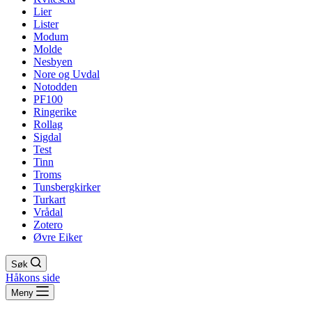
Lier
Lister
Modum
Molde
Nesbyen
Nore og Uvdal
Notodden
PF100
Ringerike
Rollag
Sigdal
Test
Tinn
Troms
Tunsbergkirker
Turkart
Vrådal
Zotero
Øvre Eiker
Søk
Håkons side
Meny