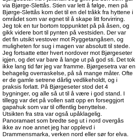
via Bjørge-Slettås. Stien var lett å følge, men på
Bjørge-Slettås kom det til en del tråkk fra hyttene i
området som var egnet til å skape litt forvirring.
Jeg tok en tur bortom toppunktet på på åsen, og
gikk videre bort til pynten på vestsiden. Der var
det fin utsikt vestover mot Ryggetangåsen, og
muligheten for sug i magen var absolutt til stede.
Jeg fortsatte etter hvert nordover mot Bjørgeseter
igjen, og det var bare å lange ut på god sti. Det tok
ikke lang tid før jeg var framme. Bjørgesetra var en
behagelig overraskelse, på så mange måter. Ofte
er de gamle setrene dårlig vedlikeholdt, og i
praksis forlatt. På Bjørgeseter stod det 4
bygninger, og alle så ut til å være i god stand. I
tillegg var det på vollen satt opp en forseggjort
gapahuk som var til offentlig benyttelse.
Utsikten fra stra var også upåklagelig.
Panoramaet som bredte seg ut i nord overgås
ikke av noe annet jeg har opplevd i
Drammensmarka, verken nord eller sør for elva.