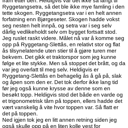
fram etter den. Heldigvis var det ikke så langt til
Ryggetangsetra, så det ble ikke mye famling i den
tette skogen. Ryggetangsetra var i en helt annen
forfatning enn Bjørgeseter. Skogen hadde vokst
seg nesten helt innpå, og setra var i seg selv
dårlig vedlikeholdt selv om bygget fortsatt stod.
Jeg ruslet raskt videre. Målet nå var å komme seg
opp på Ryggetang-Slettås, en relativt stor og flat
ås tilsynelatende uten stier til å gjøre turen mer
bekvem. Det gikk et traktorspor som jeg kunne
følge et lite stykke. Men så stoppet det brått, og da
var jeg overlatt til meg selv. Heldigvis er
Ryggetang-Slettås en behagelig ås å gå på, slak
og åpen som den er. Det tok derfor ikke lang tid
før jeg også kunne krysse av denne som en
besøkt topp. Heldigvis stod det både en varde og
et trigonometrisk tårn på toppen, ellers hadde det
vært vanskelig å vite hvor toppen var. Så flatt er
det på toppen.
Ned igjen tok jeg en litt annen retning siden jeg
også skulle opp på en liten kolle vest for