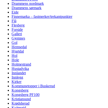
Drammens nordmark
Drammens sørmark
Eide
Finnemarka – fastmerker/trekantpunkter
Flå
Flesberg
Forside
Galleri
Gjemnes
Gol
Hemsedal
Hjartdal
Hol
Hole
Holmestrand
Hustadvika
Innlandet
Innlegg
Kirker
Kommunetopper i Buskerud
Kongsberg
Kongsberg PF100
Kristiansund
Krødsherad
Kviteseid