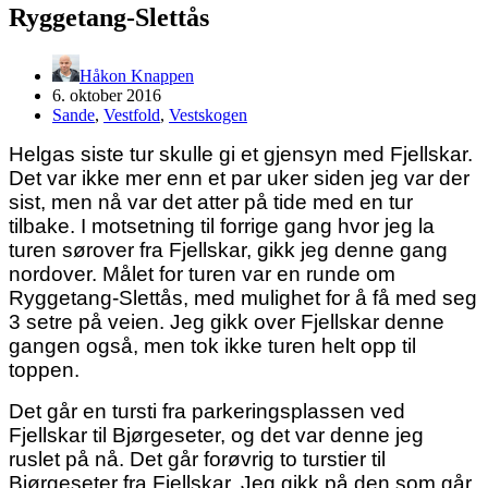
Ryggetang-Slettås
Håkon Knappen
6. oktober 2016
Sande
,
Vestfold
,
Vestskogen
Helgas siste tur skulle gi et gjensyn med Fjellskar.
Det var ikke mer enn et par uker siden jeg var der
sist, men nå var det atter på tide med en tur
tilbake. I motsetning til forrige gang hvor jeg la
turen sørover fra Fjellskar, gikk jeg denne gang
nordover. Målet for turen var en runde om
Ryggetang-Slettås, med mulighet for å få med seg
3 setre på veien. Jeg gikk over Fjellskar denne
gangen også, men tok ikke turen helt opp til
toppen.
Det går en tursti fra parkeringsplassen ved
Fjellskar til Bjørgeseter, og det var denne jeg
ruslet på nå. Det går forøvrig to turstier til
Bjørgeseter fra Fjellskar. Jeg gikk på den som går