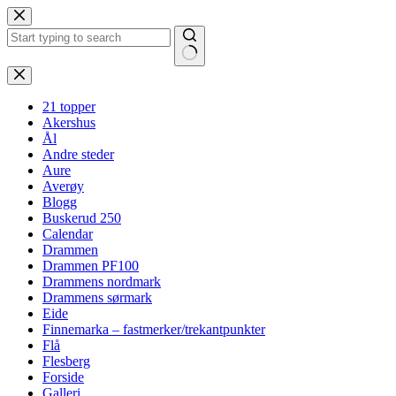
Hopp
til
innholdet
Ingen
resultater
21 topper
Akershus
Ål
Andre steder
Aure
Averøy
Blogg
Buskerud 250
Calendar
Drammen
Drammen PF100
Drammens nordmark
Drammens sørmark
Eide
Finnemarka – fastmerker/trekantpunkter
Flå
Flesberg
Forside
Galleri