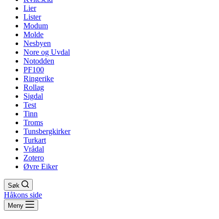
Lier
Lister
Modum
Molde
Nesbyen
Nore og Uvdal
Notodden
PF100
Ringerike
Rollag
Sigdal
Test
Tinn
Troms
Tunsbergkirker
Turkart
Vrådal
Zotero
Øvre Eiker
Søk
Håkons side
Meny