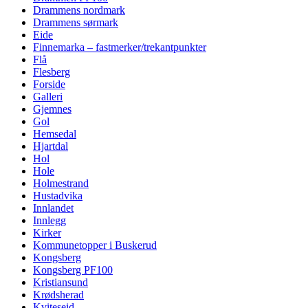
Drammens nordmark
Drammens sørmark
Eide
Finnemarka – fastmerker/trekantpunkter
Flå
Flesberg
Forside
Galleri
Gjemnes
Gol
Hemsedal
Hjartdal
Hol
Hole
Holmestrand
Hustadvika
Innlandet
Innlegg
Kirker
Kommunetopper i Buskerud
Kongsberg
Kongsberg PF100
Kristiansund
Krødsherad
Kviteseid