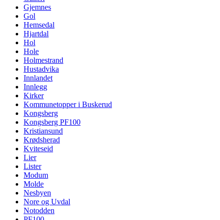
Gjemnes
Gol
Hemsedal
Hjartdal
Hol
Hole
Holmestrand
Hustadvika
Innlandet
Innlegg
Kirker
Kommunetopper i Buskerud
Kongsberg
Kongsberg PF100
Kristiansund
Krødsherad
Kviteseid
Lier
Lister
Modum
Molde
Nesbyen
Nore og Uvdal
Notodden
PF100