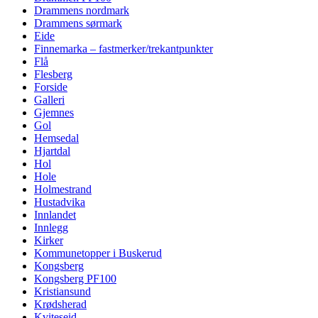
Drammens nordmark
Drammens sørmark
Eide
Finnemarka – fastmerker/trekantpunkter
Flå
Flesberg
Forside
Galleri
Gjemnes
Gol
Hemsedal
Hjartdal
Hol
Hole
Holmestrand
Hustadvika
Innlandet
Innlegg
Kirker
Kommunetopper i Buskerud
Kongsberg
Kongsberg PF100
Kristiansund
Krødsherad
Kviteseid