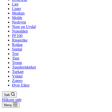
Lier
Lister
Modum
Molde
Nesbyen
Nore og Uvdal
Notodden
PF100
Ringerike
Rollag
Sigdal
Test
Tinn
Troms
Tunsbergkirker
Turkart
Vrådal
Zotero
Øvre Eiker
Søk
Håkons side
Meny