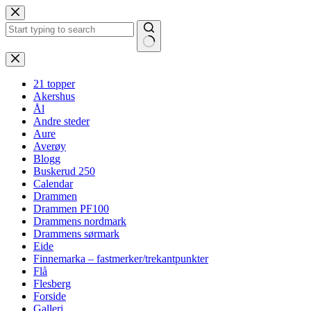
Hopp
til
innholdet
Ingen
resultater
21 topper
Akershus
Ål
Andre steder
Aure
Averøy
Blogg
Buskerud 250
Calendar
Drammen
Drammen PF100
Drammens nordmark
Drammens sørmark
Eide
Finnemarka – fastmerker/trekantpunkter
Flå
Flesberg
Forside
Galleri