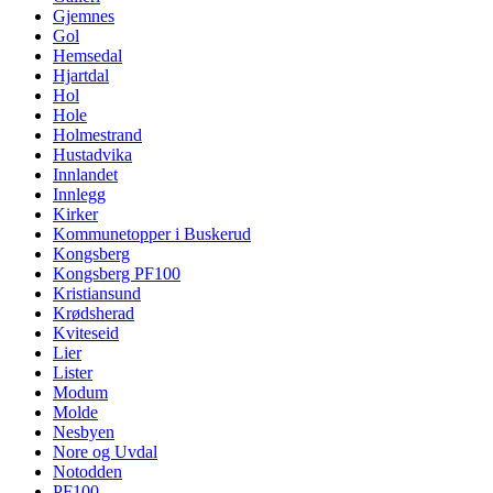
Gjemnes
Gol
Hemsedal
Hjartdal
Hol
Hole
Holmestrand
Hustadvika
Innlandet
Innlegg
Kirker
Kommunetopper i Buskerud
Kongsberg
Kongsberg PF100
Kristiansund
Krødsherad
Kviteseid
Lier
Lister
Modum
Molde
Nesbyen
Nore og Uvdal
Notodden
PF100