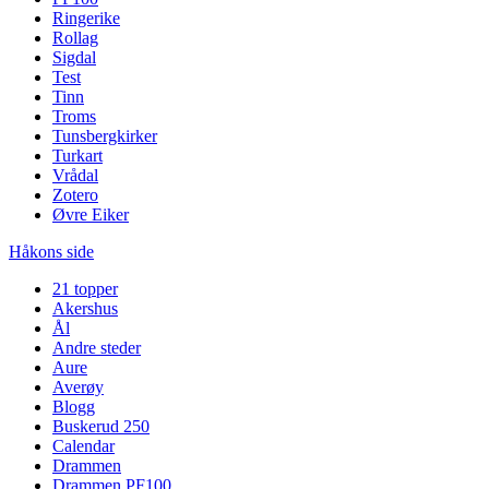
Ringerike
Rollag
Sigdal
Test
Tinn
Troms
Tunsbergkirker
Turkart
Vrådal
Zotero
Øvre Eiker
Håkons side
21 topper
Akershus
Ål
Andre steder
Aure
Averøy
Blogg
Buskerud 250
Calendar
Drammen
Drammen PF100