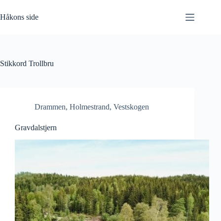
Hopp
til
Håkons side
innholdet
Stikkord
Trollbru
Drammen
,
Holmestrand
,
Vestskogen
Gravdalstjern