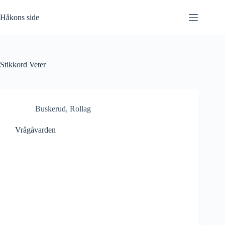
Hopp
til
Håkons side
innholdet
Stikkord
Veter
Buskerud
,
Rollag
Vrågåvarden