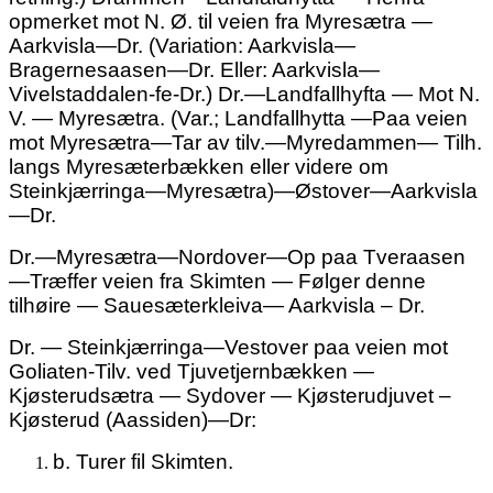
opmerket mot N. Ø. til veien fra Myresætra —
Aarkvisla—Dr. (Variation: Aarkvisla—
Bragernesaasen—Dr. Eller: Aarkvisla—
Vivelstaddalen-fe-Dr.) Dr.—Landfallhyfta — Mot N.
V. — Myresætra. (Var.; Landfallhytta —Paa veien
mot
Myresætra—Tar av tilv.—Myredammen— Tilh.
langs Myresæterbækken eller videre om
Steinkjærringa—Myresætra)—Østover—Aarkvisla
—Dr.
Dr.—Myresætra—Nordover—Op paa Tveraasen
—Træffer veien fra Skimten — Følger denne
tilhøire — Sauesæterkleiva— Aarkvisla – Dr.
Dr. — Steinkjærringa—Vestover paa veien mot
Goliaten-Tilv. ved Tjuvetjernbækken —
Kjøsterudsætra — Sydover — Kjøsterud
juvet –
Kjøsterud
(Aassiden)—Dr:
b.
Turer fil Skimten.