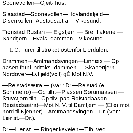
Sponevollen—Gjeit- hus.
Sjaastad—Sponevollen—Hovlandsfjeld—
Disenkollen -Austadsætra —Vikesund.
Tronstad Rustan — Elgstjern — Breiliflakene —
Sandtjern—Hvals- dammen—Vikesund.
C.
Turer til strøket østenfor Lierdalen.
Drammen—Amtmandsvingen—Linnæs — Op
aasen forbi indtaks- dammen — Skapertjern—
Nordover—Lyf jeld(voll) gÉ Mot N.V.
—Reistadsætra — (Var.: Dr.—Reistad (ell.
Sommerro) —Op tilh.—Plassen Sørumaasen —
Stuvstjern tilh.–Op tilv. paa Reistadaasen—
Reistadsætra)—Mot N. V. til Damtjern — (Eller mot
nord til Kjenner)—Amtmandsvingen—Dr. (Var.:
Lier st.—Dr.).
Dr.—Lier st. — Ringeriksveien—Tilh. ved