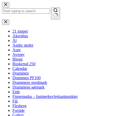
Hopp
til
innholdet
Ingen
resultater
21 topper
Akershus
Ål
Andre steder
Aure
Averøy
Blogg
Buskerud 250
Calendar
Drammen
Drammen PF100
Drammens nordmark
Drammens sørmark
Eide
Finnemarka – fastmerker/trekantpunkter
Flå
Flesberg
Forside
Galleri