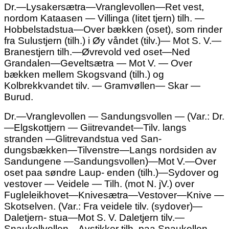
Dr.—Lysakersætra—Vranglevollen—Ret vest,
nordom Kataasen — Villinga (Iitet tjern) tilh. —
Hobbelstadstua—Over bækken (oset), som rinder
fra Sulustjern (tilh.) i Øy våndet (tilv.)— Mot S. V.—
Branestjern tilh.—Øvrevold ved oset—Ned
Grandalen—Geveltsætra — Mot V. — Over
bækken mellem Skogsvand (tilh.) og
Kolbrekkvandet tilv. — Gramvøllen— Skar —
Burud.
Dr.—Vranglevollen — Sandungsvollen — (Var.: Dr.
—Elgskottjern — Giitrevandet—Tilv. langs
stranden —Glitrevandstua ved
San-
dungsbækken—Tilvenstre—Langs nordsiden av
Sandungene —Sandungsvollen)—Mot V.—Over
oset paa søndre
Laup-
enden (tilh.)—Sydover og
vestover — Veidele — Tilh. (mot N. jV.) over
Fugleleikhovet—Knivesætra—Vestover—Knive —
Skotselven. (Var.: Fra veidele tilv. (sydover)—
Daletjern- stua—Mot S.
V.
Daletjern tilv.—
Snaukollvollen—Avstikker tilh. paa Snaukollen—