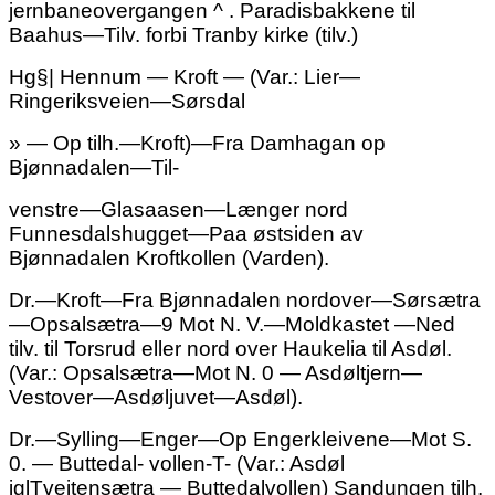
jernbaneovergangen ^ . Paradisbakkene til
Baahus—Tilv. forbi Tranby kirke (tilv.)
Hg§| Hennum — Kroft — (Var.: Lier—
Ringeriksveien—Sørsdal
» — Op tilh.—Kroft)—Fra Damhagan op
Bjønnadalen—Til-
venstre—Glasaasen—Længer nord
Funnesdalshugget—Paa østsiden av
Bjønnadalen Kroftkollen (Varden).
Dr.—Kroft—Fra Bjønnadalen nordover—Sørsætra
—Opsalsætra—9 Mot N. V.—Moldkastet —Ned
tilv. til Torsrud eller nord over Haukelia til Asdøl.
(Var.: Opsalsætra—Mot N.
0 —
Asdøltjern—
Vestover—Asdøljuvet—Asdøl).
Dr.—Sylling—Enger—Op Engerkleivene—Mot S.
0. — Buttedal- vollen-T- (Var.: Asdøl
jglTveitensætra — Buttedalvollen) Sandungen tilh.