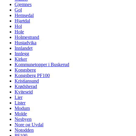
Gjemnes
Gol
Hemsedal
Hjartdal
Hol
Hole
Holmestrand
Hustadvika
Innlandet
Innlegg
Kirker
Kommunetopper i Buskerud
Kongsberg
Kongsberg PF100
Kristiansund
Krødsherad
Kviteseid
Lier
Lister
Modum
Molde
Nesbyen
Nore og Uvdal
Notodden
PF100