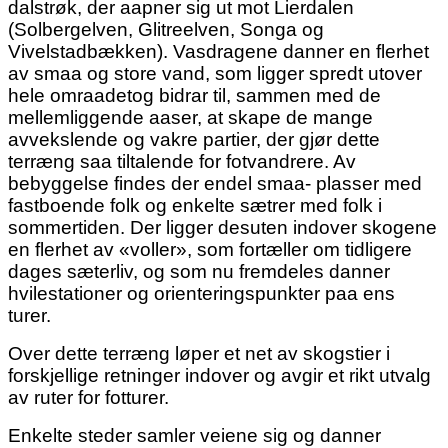
dalstrøk, der aapner sig ut mot Lierdalen
(Solbergelven, Glitreelven, Songa og
Vivelstadbækken). Vasdragene danner en flerhet
av smaa og store vand, som ligger spredt utover
hele omraadetog bidrar til, sammen med de
mellemliggende aaser, at skape de mange
avvekslende og vakre partier, der gjør dette
terræng saa tiltalende for fotvandrere. Av
bebyggelse findes der endel smaa- plasser med
fastboende folk og enkelte sætrer med folk i
sommertiden. Der ligger desuten indover skogene
en flerhet av «voller», som fortæller om tidligere
dages sæterliv, og som nu fremdeles danner
hvilestationer og orienteringspunkter paa ens
turer.
Over dette terræng løper et net av skogstier i
forskjellige retninger indover og avgir et rikt utvalg
av ruter for fotturer.
Enkelte steder samler veiene sig og danner