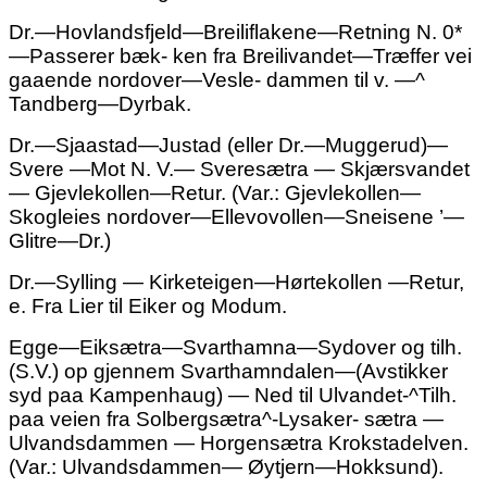
Dr.—Hovlandsfjeld—Breiliflakene—Retning N. 0*
—Passerer bæk- ken fra Breilivandet—Træffer vei
gaaende nordover—Vesle- dammen til v. —^
Tandberg—Dyrbak.
Dr.—Sjaastad—Justad (eller Dr.—Muggerud)—
Svere —Mot N. V.— Sveresætra — Skjærsvandet
— Gjevlekollen—Retur. (Var.: Gjevlekollen—
Skogleies nordover—Ellevovollen—Sneisene ’—
Glitre—Dr.)
Dr.—Sylling — Kirketeigen—Hørtekollen —Retur,
e. Fra
Lier til Eiker og Modum.
Egge—Eiksætra—Svarthamna—Sydover og tilh.
(S.V.) op gjennem Svarthamndalen—(Avstikker
syd paa Kampenhaug) — Ned til Ulvandet-^Tilh.
paa veien fra Solbergsætra^-Lysaker- sætra —
Ulvandsdammen — Horgensætra Krokstadelven.
(Var.: Ulvandsdammen— Øytjern—Hokksund).