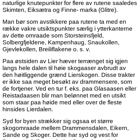
naturlige knutepunkter for flere av rutene saaledes
Skimten, Eiksætra og Finne- marka (Glitre).
Man bør som avstikkere paa rutene ta med en
række vakre utsiktspunkter særlig i ytterkanterne
av dette omraade som Storsteinsfjeld,
Solbergfjeldene, Kampenhaug, Snaukollen,
Gjevlekollen, Breiliflakene o. s. v.
Paa østsiden av Lier hæver terrænget sig igjen
langs hele dalen til høie skogaaser avbrudt av
den høitliggende grænd Lierskogen. Disse trakter
er ikke saa meget besøkt av drammensere, som
de fortjener. Ved en tur f. eks. paa Glasaasen eller
Reistadaasen blir man belønnet med en utsikt
som staar paa høide med eller over de fleste
hinsides Lierdalen.
Syd for byen strækker sig ogsaa et større
skogomraade mellem Drammensdalen, Eikern,
Sande og Skoger. Dette har syd og vest for