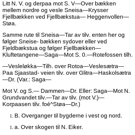
Litt N. V. og derpaa mot S. V—Over bækken
mellem nordre og vesle Sneisa—Krysser
Fjellbækken ved Fjellbækstua— Heggenvollen—
Støa.
Samme rute til Sneisa—Tar av tilv. enten her og
følger Sneise- bækken sydover eller ved
Fjeldbækstua og følger Fjellbækken—
Kluftetangene—Saga—Mot S. 0.—Rotefossen tilh.
—Vesleløkka—Tilh. over Rotoa—Veslesætra—
Paa Sjaastad- veien tilv. over Glitra—Haskolsætra
—Dr. (Var.: Saga—
Mot V. og S.
—
Dammen—Dr. Eller: Saga—Mot
N.
Grundvandet tilv.—Tar av tilv. (mot V.)—
Korpaasen tilv. foé^Støa—Dr.)
B.
Overganger til bygderne i vest og nord.
a.
Over skogen til N. Eiker.