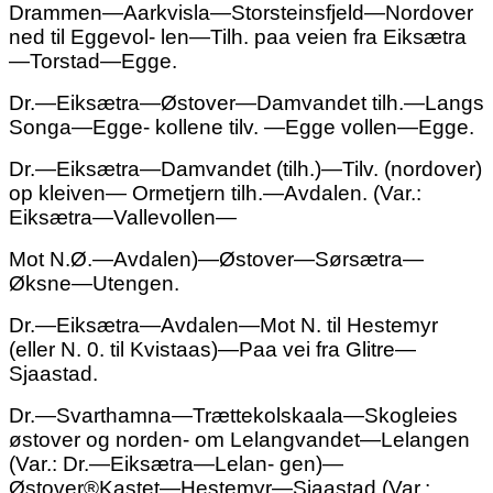
Drammen—Aarkvisla—Storsteinsfjeld—Nordover
ned til Eggevol- len—Tilh. paa veien fra Eiksætra
—Torstad—Egge.
Dr.—Eiksætra—Østover—Damvandet tilh.—Langs
Songa—Egge- kollene tilv. —Egge vollen—Egge.
Dr.—Eiksætra—Damvandet (tilh.)—Tilv. (nordover)
op kleiven— Ormetjern tilh.—Avdalen. (Var.:
Eiksætra—Vallevollen—
Mot N.Ø.—Avdalen)—Østover—Sørsætra—
Øksne—Utengen.
Dr.—Eiksætra—Avdalen—Mot N. til Hestemyr
(eller N. 0. til Kvistaas)—Paa vei fra Glitre—
Sjaastad.
Dr.—Svarthamna—Trættekolskaala—Skogleies
østover og norden- om Lelangvandet—Lelangen
(Var.: Dr.—Eiksætra—Lelan- gen)—
Østover®Kastet—Hestemyr—Sjaastad (Var.: