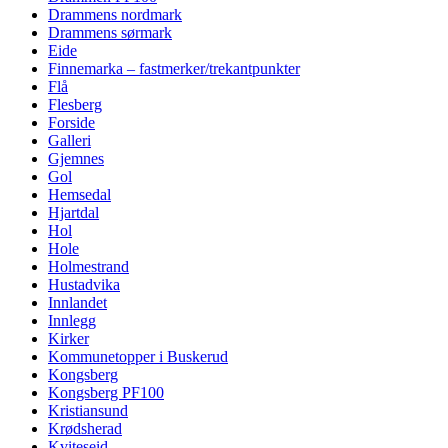
Drammens nordmark
Drammens sørmark
Eide
Finnemarka – fastmerker/trekantpunkter
Flå
Flesberg
Forside
Galleri
Gjemnes
Gol
Hemsedal
Hjartdal
Hol
Hole
Holmestrand
Hustadvika
Innlandet
Innlegg
Kirker
Kommunetopper i Buskerud
Kongsberg
Kongsberg PF100
Kristiansund
Krødsherad
Kviteseid