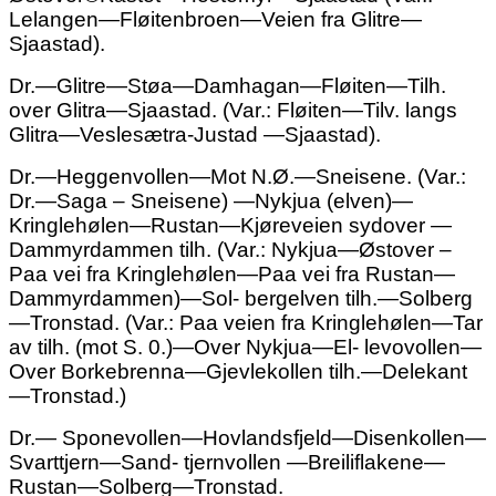
Lelangen—Fløitenbroen—Veien fra Glitre—
Sjaastad).
Dr.—Glitre—Støa—Damhagan—Fløiten—Tilh.
over Glitra—Sjaastad. (Var.: Fløiten—Tilv. langs
Glitra—Veslesætra-Justad —Sjaastad).
Dr.—Heggenvollen—Mot N.Ø.—Sneisene. (Var.:
Dr.—Saga – Sneisene) —Nykjua (elven)—
Kringlehølen—Rustan—Kjøreveien sydover —
Dammyrdammen tilh. (Var.: Nykjua—Østover –
Paa vei fra Kringlehølen—Paa vei fra Rustan—
Dammyrdammen)—Sol-
bergelven tilh.—Solberg
—Tronstad. (Var.: Paa veien fra Kringlehølen—Tar
av tilh. (mot S. 0.)—Over Nykjua—El- levovollen—
Over Borkebrenna—Gjevlekollen tilh.—Delekant
—Tronstad.)
Dr.— Sponevollen—Hovlandsfjeld—Disenkollen—
Svarttjern—Sand- tjernvollen —Breiliflakene—
Rustan—Solberg—Tronstad.