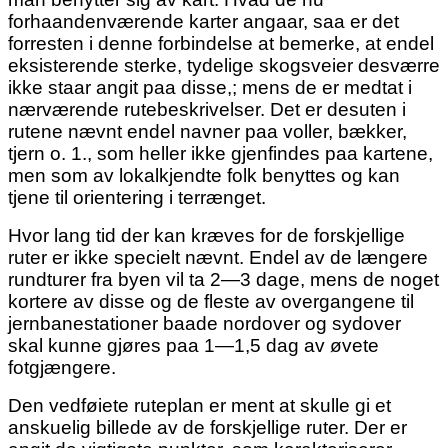
forhaandenværende karter angaar, saa er det
forresten i denne forbindelse at bemerke, at endel
eksisterende sterke, tydelige skogsveier desværre
ikke staar angit paa disse,; mens de er medtat i
nærværende rutebeskrivelser. Det er desuten i
rutene nævnt endel navner paa voller, bækker,
tjern o. 1., som heller ikke gjenfindes paa kartene,
men som av lokalkjendte folk benyttes og kan
tjene til orientering i terrænget.
Hvor lang tid der kan kræves for de forskjellige
ruter er ikke specielt nævnt. Endel av de længere
rundturer fra byen vil ta 2—3 dage, mens de noget
kortere av disse og de fleste av overgangene til
jernbanestationer baade nordover og sydover
skal kunne gjøres paa 1—1,5 dag av øvete
fotgjængere.
Den vedføiete ruteplan er ment at skulle gi et
anskuelig billede av de forskjellige ruter. Der er