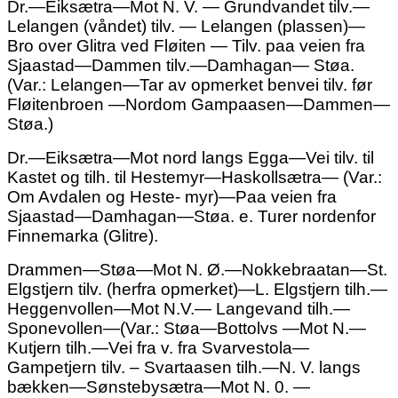
Dr.—Eiksætra—Mot N. V. — Grundvandet tilv.—
Lelangen (våndet)
tilv. — Lelangen (plassen)—
Bro over Glitra
ved Fløiten
— Tilv. paa veien fra
Sjaastad—Dammen tilv.—
Damhagan—
Støa.
(Var.: Lelangen—Tar av opmerket
benvei tilv. før
Fløitenbroen —Nordom Gampaasen—Dammen—
Støa.)
Dr.—Eiksætra—Mot nord langs Egga—Vei tilv. til
Kastet og tilh.
til Hestemyr—Haskollsætra— (Var.:
Om
Avdalen og Heste-
myr)—Paa veien fra
Sjaastad—Damhagan—Støa. e. Turer nordenfor
Finnemarka (Glitre).
Drammen—Støa—Mot N. Ø.—Nokkebraatan—St.
Elgstjern tilv. (herfra opmerket)—L. Elgstjern tilh.—
Heggenvollen—
Mot
N.V.— Langevand tilh.—
Sponevollen—(Var.: Støa—Bottolvs —
Mot
N.—
Kutjern tilh.—Vei fra v. fra Svarvestola—
Gampetjern
tilv.
– Svartaasen tilh.—N. V. langs
bækken—
Søn
stebysætra—Mot N. 0. —