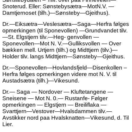
Snoterud. Eller: Sønstebysætra—MotN.V. —
Damtjernoset (tilh.)—Sønsteby—Gjeithus).
Dr.—Eiksætra—Veslesætra—Saga—Herfra følges
opmerkingen (til Sponevollen) —Grundvandet tilv.
—St. Elgstjern tilv.—Heg- genvollen —
Sponevollen—Mot N. V.—Gulliksvollen — Over
bækken mell. Urtjern (tilh.) og Midttjern (tilv.)—
Holder tilv. langs Midttjern—Sønsteby—Gjeithus.
Dr.—Sponevollen—Hovlandsfjeld—Disenkollen –
Herfra følges opmerkingen videre mot N. V. til
Austadsætra (tilh.)—Vikesund.
Dr.— Saga — Nordover — Kluftetangene —
Sneisene — Mot N. 0.— Rustanfe- Følger
opmerkingen — Elgstjern — Breiliflaka —
Svarttjern—Vestover—Hvalsdammen tilv.—
Avstikker nord paa Hvalsknatten—Vikesund, d. Til
Lier.