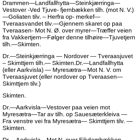
Drammen—Landfallhytta—Steinkjærringa—
Vestover -Ved Tjuve- fjernbækken tilh. (mot N. V.)
—Goliaten tilv. – Herfra op- merkef—
Tveraasvandet tilv.—Gjennem skaret op paa
Tveraasen- Mot N. Ø. over myrer—Træffer veien
fra Vakkertjern
—
Følger denne tilhøire—Tjuvetjern
tilh.—Skimten.
Dr.
—
Steinkjærringa —
Nordover — Tveraasjuvet
– Skimttjern tilh.— Skimten.
Dr.—Landfallhytta
(eller Aarkvisla) — Myresætra—Mot N. V. om
Tveraasjuvet (eller nordover op Tveraasen—
Skimttjem tilv.)
Skimten.
Dr.—Aarkvisla—Vestover paa veien mot
Myresætra—Tar av tilh. op Sauesæterkleiva —
Fra venstre vei fra Myresætra— Skimttjem tilv. —
Skimten.
Dr.—Aarkvisla—Mot N. over Eikdambækken—