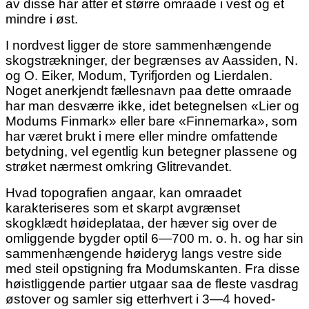
av disse har atter et større omraade i vest og et
mindre i øst.
I nordvest ligger de store sammenhængende
skogstrækninger, der begrænses av Aassiden, N.
og O. Eiker, Modum, Tyrifjorden og Lierdalen.
Noget anerkjendt fællesnavn paa dette omraade
har man desværre ikke, idet betegnelsen «Lier og
Modums Finmark» eller bare «Finnemarka», som
har været brukt i mere eller mindre omfattende
betydning, vel egentlig kun betegner plassene og
strøket nærmest omkring Glitrevandet.
Hvad topografien angaar, kan omraadet
karakteriseres som et skarpt avgrænset
skogklædt høideplataa, der hæver sig over de
omliggende bygder optil 6—700 m. o. h. og har sin
sammenhængende høideryg langs vestre side
med steil opstigning fra Modumskanten. Fra disse
høistliggende partier utgaar saa de fleste vasdrag
østover og samler sig etterhvert i 3—4 hoved-