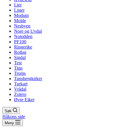
Lier
Lister
Modum
Molde
Nesbyen
Nore og Uvdal
Notodden
PF100
Ringerike
Rollag
Sigdal
Test
Tinn
Troms
Tunsbergkirker
Turkart
Vrådal
Zotero
Øvre Eiker
Søk
Håkons side
Meny