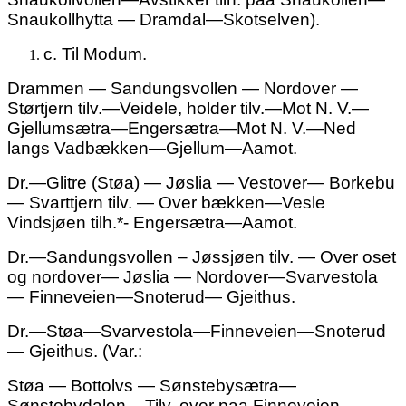
Snaukollhytta — Dramdal—Skotselven).
c.
Til
Modum.
Drammen — Sandungsvollen — Nordover —
Størtjern tilv.—Veidele, holder tilv.—Mot N. V.—
Gjellumsætra—Engersætra—Mot N. V.—Ned
langs Vadbækken—Gjellum—Aamot.
Dr.—
Glitre (Støa)
—
Jøslia
— Vestover— Borkebu
— Svarttjern
tilv.
— Over bækken—Vesle
Vindsjøen tilh.*- Engersætra—Aamot.
Dr.—Sandungsvollen – Jøssjøen tilv. — Over oset
og nordover— Jøslia — Nordover—Svarvestola
— Finneveien—Snoterud— Gjeithus.
Dr.—Støa—Svarvestola—Finneveien—Snoterud
— Gjeithus. (Var.:
Støa — Bottolvs — Sønstebysætra—
Sønstebydalen – Tilv. over paa Finneveien—