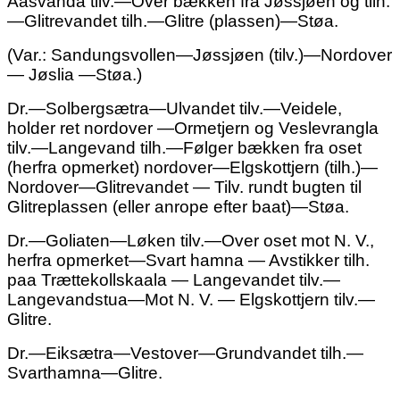
Aasvanda tilv.—Over bækken fra Jøssjøen og tilh.
—Glitrevandet tilh.—Glitre (plassen)—Støa.
(Var.: Sandungsvollen—Jøssjøen (tilv.)—Nordover
— Jøslia —Støa.)
Dr.—Solbergsætra—Ulvandet tilv.—Veidele,
holder ret nordover —Ormetjern og Veslevrangla
tilv.—Langevand tilh.—Følger bækken fra oset
(herfra opmerket) nordover—Elgskottjern
(tilh.)—
Nordover
—Glitrevandet — Tilv. rundt bugten til
Glitreplassen
(eller
anrope efter baat)—Støa.
Dr.—Goliaten—Løken tilv.—Over oset mot N. V.,
herfra opmer
ket—Svart
hamna — Avstikker tilh.
paa Trættekollskaala — Langevandet tilv.—
Langevandstua—Mot N. V. — Elgskottjern tilv.—
Glitre.
Dr.—Eiksætra—Vestover—Grundvandet tilh.—
Svarthamna—Glitre.