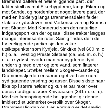
Bremsa’s dalføre et høiereliggende parti, der
falder steilt av mot Eikerbygderne, langs Eikern og
mot Sande, og nordenfor et noget lavere parti, der
med en høideryg langs Drammensdalen falder
slakt av sydøstover med Verkenselven og Bremsa
mot Skoger. Med Konnerud som den naturlige
indgangsport kan der ogsaa i disse trakter lægges
mange interessante ruter. Særlig findes der i de
høiereliggende partier sjelden vakre
utsiktspunkter som Kyrfjeld, Sirikirke (vel 600 m. o.
h.) o. a. i vest og Preste Sletaas (ca. 550 m. o. h.)
o. a. i sydøst, hvorfra man har bygderne dypt
under sig med elver og tore vand, som flatterer
landskapet. Strøket mellem Skoger—Sande og
Drammensfjorden er særpræget ved sine nord—
syd gaaende vasdrag og aaser. Disse sidste naar
ikke op i større høider og kun et par raker over
deres nordlige utløper Kniveaasen (341 m. o. h.).
Med sin fremspringende beliggenhet gir denne
imidlertid et udmerket overblik over Skoger,
Drammensfjorden og Lier. Forøvrig er det særlig