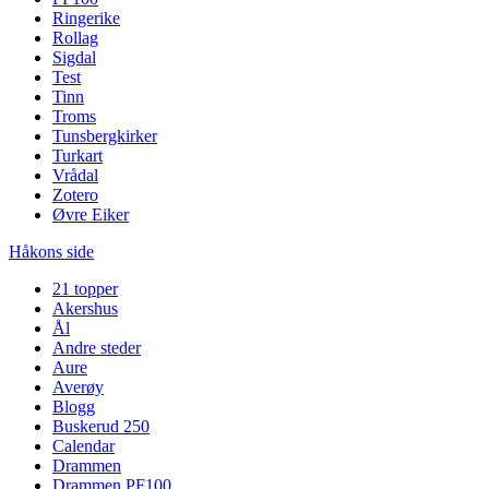
Ringerike
Rollag
Sigdal
Test
Tinn
Troms
Tunsbergkirker
Turkart
Vrådal
Zotero
Øvre Eiker
Håkons side
21 topper
Akershus
Ål
Andre steder
Aure
Averøy
Blogg
Buskerud 250
Calendar
Drammen
Drammen PF100