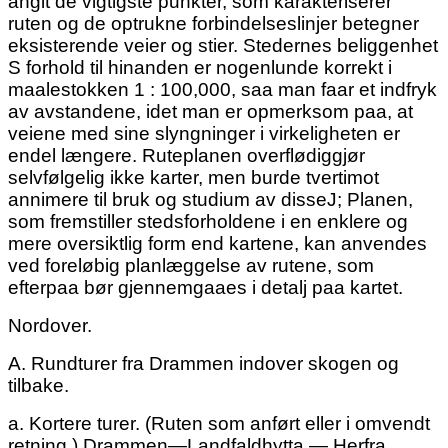
angit de vigtigste punkter,
som karakteriserer
ruten
og
de optrukne forbindelseslinjer betegner
eksisterende veier og stier. Stedernes beliggenhet
S forhold til hinanden er nogenlunde korrekt i
maalestokken 1 : 100,000, saa man faar et indfryk
av avstandene, idet man er opmerksom paa, at
veiene med sine slyngninger i virkeligheten er
endel længere. Ruteplanen overflødiggjør
selvfølgelig ikke karter, men burde tvertimot
annimere til bruk og studium av disseJ; Planen,
som fremstiller stedsforholdene i en enklere og
mere oversiktlig form end kartene, kan anvendes
ved foreløbig planlæggelse av rutene, som
efterpaa bør gjennemgaaes i detalj paa kartet.
Nordover.
A.
Rundturer fra Drammen indover skogen og
tilbake.
a.
Kortere turer. (Ruten som anført eller i omvendt
retning.) Drammen—Landfaldhytta — Herfra