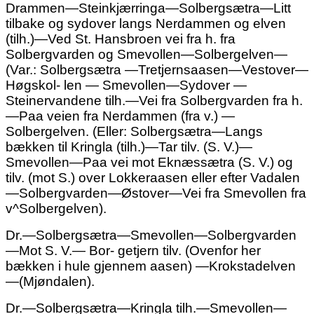
Drammen—Steinkjærringa—Solbergsætra—Litt
tilbake og sydover langs Nerdammen og elven
(tilh.)—Ved St. Hansbroen vei fra h. fra
Solbergvarden og Smevollen—Solbergelven—
(Var.: Solbergsætra —Tretjernsaasen—Vestover—
Høgskol- len — Smevollen—Sydover —
Steinervandene tilh.—Vei fra Solbergvarden fra h.
—Paa veien fra Nerdammen (fra v.) —
Solbergelven. (Eller: Solbergsætra—Langs
bækken til Kringla (tilh.)—Tar tilv. (S. V.)—
Smevollen—Paa vei mot Eknæssætra (S. V.) og
tilv. (mot S.) over Lokkeraasen eller efter Vadalen
—Solbergvarden—Østover—Vei fra Smevollen fra
v^Solbergelven).
Dr.—Solbergsætra—Smevollen—Solbergvarden
—Mot S. V.— Bor- getjern tilv. (Ovenfor her
bækken i hule gjennem aasen) —Krokstadelven
—(Mjøndalen).
Dr.—Solbergsætra—Kringla tilh.—Smevollen—