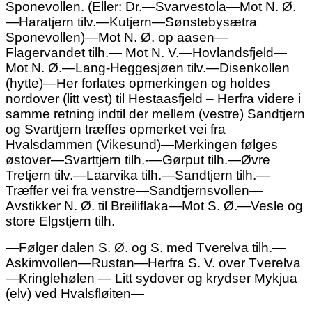
Sponevollen. (Eller: Dr.—Svarvestola—Mot N. Ø.
—Haratjern tilv.—Kutjern—Sønstebysætra
Sponevollen)—Mot N. Ø. op aasen—
Flagervandet tilh.— Mot N. V.—Hovlandsfjeld—
Mot N. Ø.—Lang-Heggesjøen tilv.—Disenkollen
(hytte)—Her forlates opmerkingen og holdes
nordover (litt vest) til Hestaasfjeld – Herfra videre i
samme retning indtil der mellem (vestre) Sandtjern
og Svarttjern træffes opmerket vei fra
Hvalsdammen (Vikesund)—Merkingen følges
østover—Svarttjern tilh.-—Gørput
tilh.
—Øvre
Tretjern tilv.—Laarvika tilh.—Sandtjern tilh.—
Træffer vei fra venstre—Sandtjernsvollen—
Avstikker N. Ø. til Breiliflaka—Mot S. Ø.—Vesle og
store Elgstjern tilh.
—Følger dalen S. Ø. og S. med Tverelva tilh.—
Askimvollen—Rustan—Herfra S. V. over Tverelva
—Kringlehølen — Litt sydover og krydser Mykjua
(elv) ved Hvalsfløiten—