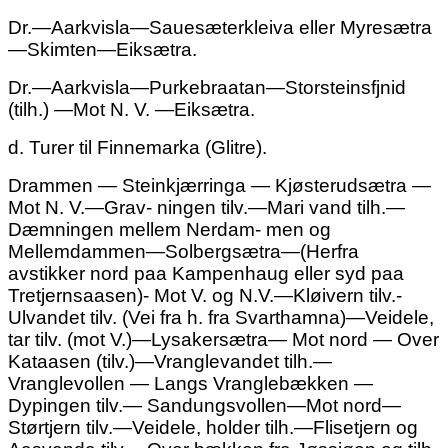
Dr.—Aarkvisla—Sauesæterkleiva eller Myresætra
—Skimten—Eiksætra.
Dr.—Aarkvisla—Purkebraatan—Storsteinsfjnid
(tilh.) —Mot N. V. —Eiksætra.
d. Turer til Finnemarka (Glitre).
Drammen — Steinkjærringa — Kjøsterudsætra —
Mot N. V.—Grav- ningen tilv.—Mari vand tilh.—
Dæmningen mellem Nerdam- men og
Mellemdammen—Solbergsætra—(Herfra
avstikker nord paa Kampenhaug eller syd paa
Tretjernsaasen)- Mot V. og N.V.—Kløivern tilv.-
Ulvandet tilv. (Vei fra h. fra Svarthamna)—Veidele,
tar tilv. (mot V.)—Lysakersætra— Mot nord — Over
Kataasen (tilv.)—Vranglevandet tilh.—
Vranglevollen — Langs Vranglebækken —
Dypingen tilv.— Sandungsvollen—Mot nord—
Størtjern tilv.—Veidele, holder tilh.—Flisetjern og