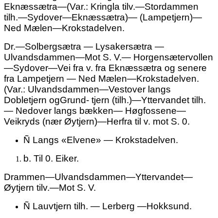
Eknæssætra—(Var.: Kringla tilv.—Stordammen
tilh.—Sydover—Eknæssætra)— (Lampetjern)—
Ned Mælen—Krokstadelven.
Dr.—Solbergsætra — Lysakersætra —
Ulvandsdammen—Mot S. V.— Horgensætervollen
—Sydover—Vei fra v. fra Eknæssætra og senere
fra Lampetjern — Ned Mælen—Krokstadelven.
(Var.: Ulvandsdammen—Vestover langs
Dobletjern ogGrund- tjern
(tilh.)
—Yttervandet tilh.
— Nedover langs bækken— Høgfossene—
Veikryds (nær Øytjern)—Herfra til v. mot S. 0.
Ñ
Langs «Elvene» — Krokstadelven.
b. Til 0.
Eiker.
Drammen—Ulvandsdammen—Yttervandet—
Øytjern tilv.—Mot S. V.
Ñ
Lauvtjern tilh. — Lerberg —Hokksund.