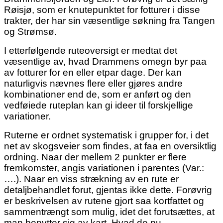
Røisjø, som er knutepunktet for fotturer i disse
trakter, der har sin væsentlige søkning fra Tangen
og Strømsø.
I etterfølgende ruteoversigt er medtat det
væsentlige av, hvad Drammens omegn byr paa
av fotturer for en eller etpar dage. Der kan
naturligvis nævnes flere eller gjøres andre
kombinationer end de, som er anført og den
vedføiede ruteplan kan gi ideer til forskjellige
variationer.
Ruterne er ordnet systematisk i grupper for, i det
net av skogsveier som findes, at faa en oversiktlig
ordning. Naar der mellem 2 punkter er flere
fremkomster, angis variationen i parentes (Var.:
….).
Naar en viss strækning av en rute er
detaljbehandlet forut, gjentas ikke dette. Forøvrig
er beskrivelsen av rutene gjort saa kortfattet og
sammentrængt som mulig, idet det forutsættes, at
man benytter sig av kart. Hvad de nu