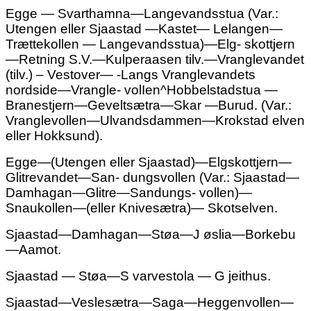
Egge — Svarthamna—Langevandsstua (Var.:
Utengen eller Sjaastad —Kastet— Lelangen—
Trættekollen — Langevandsstua)—Elg- skottjern
—Retning S.V.—Kulperaasen tilv.—Vranglevandet
(tilv.) – Vestover— -Langs Vranglevandets
nordside—Vrangle- volIen^Hobbelstadstua —
Branestjern—Geveltsætra—Skar —Burud. (Var.:
Vranglevollen—Ulvandsdammen—Krokstad elven
eller Hokksund).
Egge—(Utengen eller Sjaastad)—Elgskottjern—
Glitrevandet—San- dungsvollen (Var.: Sjaastad—
Damhagan—Glitre—Sandungs- vollen)—
Snaukollen—(eller Knivesætra)— Skotselven.
Sjaastad—Damhagan—Støa—J øslia—Borkebu
—Aamot.
Sjaastad — Støa—S varvestola — G jeithus.
Sjaastad—Veslesætra—Saga—Heggenvollen—