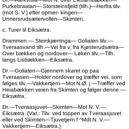
Purkebraatan— Storsteinsfjeld (tilh.)—Herfra tilv.
(mot S. V.) efter opmer- kingen—
Unnersrudsætervollen—Skimten,
c. Turer til Eiksætra.
Drammen — Steinkjærringa— Goliaten tilv.—
Tveraasvand tilh.—Vei fra v. fra Kjøsterudsætra—
Over bækken og nordover— Løken tilv.—Tilh.
langs Lisbækken—Eiksætra.
Dr.—Goliaten—Gjennem skaret op paa
Tveraasen—Holder nordover og træffer vei, som
følges tilv.—Vakkertjern—Mot N.Ø. j —Træffer ved
Heiabækken veien fra Skimten og følger denne —
Eiksætra.
Dr.—Tveraasjuvet—Skimten—Mot
N.
V.—
Eiksætra. (Var.: Tilv. ved toppen av Tveraasjuvet
eller ved Skimten—Tjuvetjern f ^Mdt
N.
V.—
Vakkertjern—Eiksætra.)