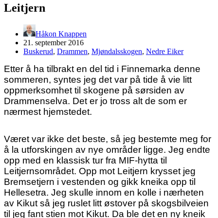
Leitjern
Håkon Knappen
21. september 2016
Buskerud
,
Drammen
,
Mjøndalsskogen
,
Nedre Eiker
Etter å ha tilbrakt en del tid i Finnemarka denne
sommeren, syntes jeg det var på tide å vie litt
oppmerksomhet til skogene på sørsiden av
Drammenselva. Det er jo tross alt de som er
nærmest hjemstedet.
Været var ikke det beste, så jeg bestemte meg for
å la utforskingen av nye områder ligge. Jeg endte
opp med en klassisk tur fra MIF-hytta til
Leitjernsområdet. Opp mot Leitjern krysset jeg
Bremsetjern i vestenden og gikk kneika opp til
Hellesetra. Jeg skulle innom en kolle i nærheten
av Kikut så jeg ruslet litt østover på skogsbilveien
til jeg fant stien mot Kikut. Da ble det en ny kneik