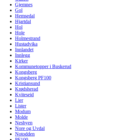
Gjemnes
Gol
Hemsedal
Hjartdal
Hol
Hole
Holmestrand
Hustadvika
Innlandet
Innlegg
Kirker
Kommunetopper i Buskerud
Kongsberg
Kongsberg PF100
Kristiansund
Krødsherad
Kviteseid
Lier
Lister
Modum
Molde
Nesbyen
Nore og Uvdal
Notodden
PF100