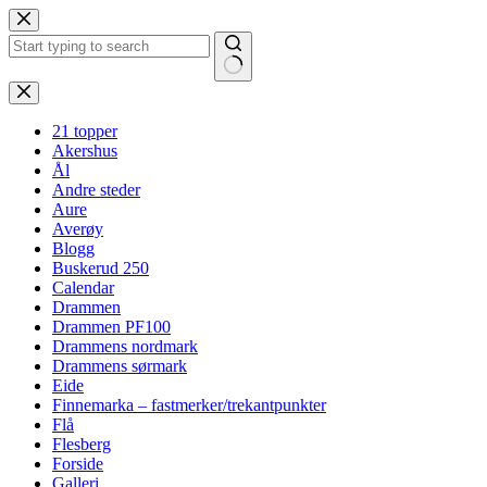
Hopp
til
innholdet
Ingen
resultater
21 topper
Akershus
Ål
Andre steder
Aure
Averøy
Blogg
Buskerud 250
Calendar
Drammen
Drammen PF100
Drammens nordmark
Drammens sørmark
Eide
Finnemarka – fastmerker/trekantpunkter
Flå
Flesberg
Forside
Galleri