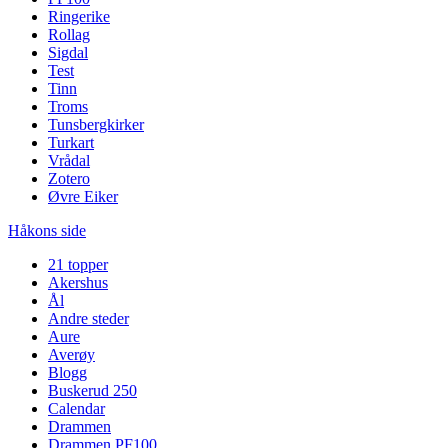
Ringerike
Rollag
Sigdal
Test
Tinn
Troms
Tunsbergkirker
Turkart
Vrådal
Zotero
Øvre Eiker
Håkons side
21 topper
Akershus
Ål
Andre steder
Aure
Averøy
Blogg
Buskerud 250
Calendar
Drammen
Drammen PF100