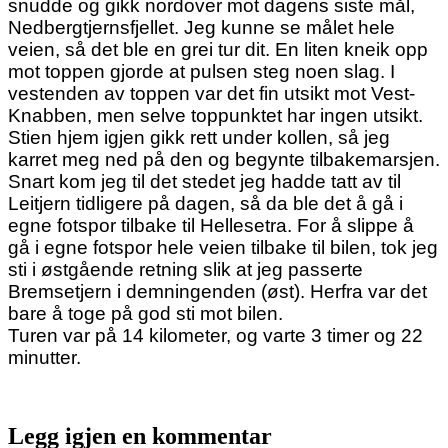
snudde og gikk nordover mot dagens siste mål,
Nedbergtjernsfjellet. Jeg kunne se målet hele
veien, så det ble en grei tur dit. En liten kneik opp
mot toppen gjorde at pulsen steg noen slag. I
vestenden av toppen var det fin utsikt mot Vest-
Knabben, men selve toppunktet har ingen utsikt.
Stien hjem igjen gikk rett under kollen, så jeg
karret meg ned på den og begynte tilbakemarsjen.
Snart kom jeg til det stedet jeg hadde tatt av til
Leitjern tidligere på dagen, så da ble det å gå i
egne fotspor tilbake til Hellesetra. For å slippe å
gå i egne fotspor hele veien tilbake til bilen, tok jeg
sti i østgående retning slik at jeg passerte
Bremsetjern i demningenden (øst). Herfra var det
bare å toge på god sti mot bilen.
Turen var på 14 kilometer, og varte 3 timer og 22
minutter.
Legg igjen en kommentar