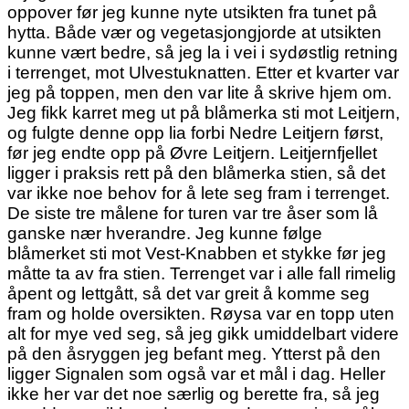
oppover før jeg kunne nyte utsikten fra tunet på
hytta. Både vær og vegetasjongjorde at utsikten
kunne vært bedre, så jeg la i vei i sydøstlig retning
i terrenget, mot Ulvestuknatten. Etter et kvarter var
jeg på toppen, men den var lite å skrive hjem om.
Jeg fikk karret meg ut på blåmerka sti mot Leitjern,
og fulgte denne opp lia forbi Nedre Leitjern først,
før jeg endte opp på Øvre Leitjern. Leitjernfjellet
ligger i praksis rett på den blåmerka stien, så det
var ikke noe behov for å lete seg fram i terrenget.
De siste tre målene for turen var tre åser som lå
ganske nær hverandre. Jeg kunne følge
blåmerket sti mot Vest-Knabben et stykke før jeg
måtte ta av fra stien. Terrenget var i alle fall rimelig
åpent og lettgått, så det var greit å komme seg
fram og holde oversikten. Røysa var en topp uten
alt for mye ved seg, så jeg gikk umiddelbart videre
på den åsryggen jeg befant meg. Ytterst på den
ligger Signalen som også var et mål i dag. Heller
ikke her var det noe særlig og berette fra, så jeg