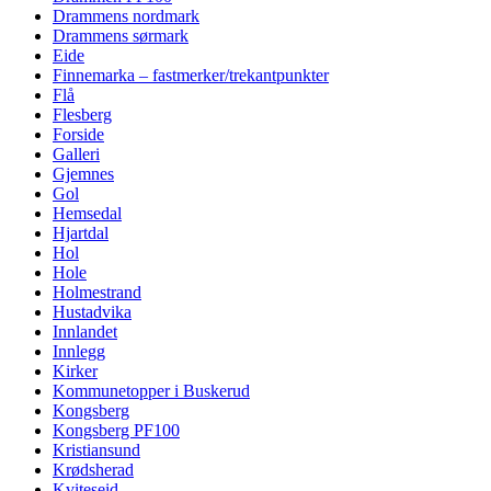
Drammens nordmark
Drammens sørmark
Eide
Finnemarka – fastmerker/trekantpunkter
Flå
Flesberg
Forside
Galleri
Gjemnes
Gol
Hemsedal
Hjartdal
Hol
Hole
Holmestrand
Hustadvika
Innlandet
Innlegg
Kirker
Kommunetopper i Buskerud
Kongsberg
Kongsberg PF100
Kristiansund
Krødsherad
Kviteseid