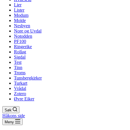
Lier
Lister
Modum
Molde
Nesbyen
Nore og Uvdal
Notodden
PF100
Ringerike
Rollag
Sigdal
Test
Tinn
Troms
Tunsbergkirker
Turkart
Vrådal
Zotero
Øvre Eiker
Søk
Håkons side
Meny