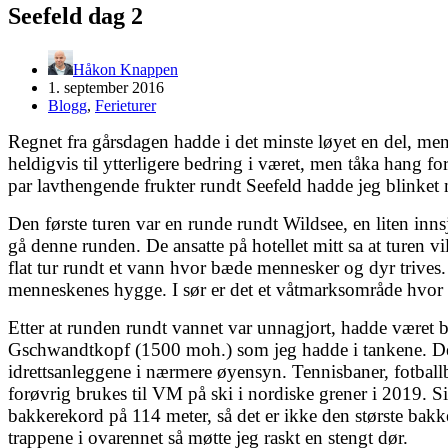
Seefeld dag 2
Håkon Knappen
1. september 2016
Blogg
,
Ferieturer
Regnet fra gårsdagen hadde i det minste løyet en del, men
heldigvis til ytterligere bedring i været, men tåka hang fo
par lavthengende frukter rundt Seefeld hadde jeg blinket 
Den første turen var en runde rundt Wildsee, en liten innsj
gå denne runden. De ansatte på hotellet mitt sa at turen vi
flat tur rundt et vann hvor bæde mennesker og dyr trives. 
menneskenes hygge. I sør er det et våtmarksområde hvor de
Etter at runden rundt vannet var unnagjort, hadde været be
Gschwandtkopf (1500 moh.) som jeg hadde i tankene. Den l
idrettsanleggene i nærmere øyensyn. Tennisbaner, fotbal
forøvrig brukes til VM på ski i nordiske grener i 2019. S
bakkerekord på 114 meter, så det er ikke den største bakk
trappene i ovarennet så møtte jeg raskt en stengt dør.