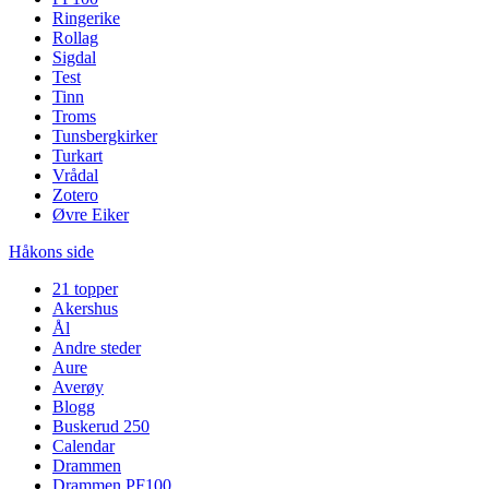
Ringerike
Rollag
Sigdal
Test
Tinn
Troms
Tunsbergkirker
Turkart
Vrådal
Zotero
Øvre Eiker
Håkons side
21 topper
Akershus
Ål
Andre steder
Aure
Averøy
Blogg
Buskerud 250
Calendar
Drammen
Drammen PF100