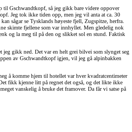
p til Gschwandtkopf, så jeg gikk bare videre oppover
pf. Jeg tok ikke tiden opp, men jeg vil anta at ca. 30
kan sågar se Tysklands høyeste fjell, Zugspitze, herfra.
unne skimte fjellene som var innhyllet. Men gledelig nok
nk og la meg til på den og slikket sol en stund. Faktisk
et jeg gikk ned. Det var en helt grei bilvei som slynget seg
å toppen av Gschwandtkopf igjen, vil jeg gå alpinbakken
 meg å komme hjem til hotellet var hver kvadratcentimeter
t fikk kjenne litt på regnet det også, og det likte ikke
eget vanskelig å bruke det framover. Da får vi satse på