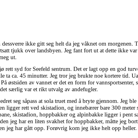
 dessverre ikke gitt seg helt da jeg våknet om morgenen. Ti
rtsatt tjukk over landsbyen. Jeg fant fort ut at dette ikke v
meg ut.
ø rett syd for Seefeld sentrum. Det er lagt opp en god turve
lle ta ca. 45 minutter. Jeg tror jeg brukte noe kortere tid. 
På østsiden av vannet er det en form for vannsportsenter, s
t særlig var et rikt utvalg av andefugler.
dret seg såpass at sola truet med å bryte gjennom. Jeg ble 
igger rett ved skistadion, og innebærer bare 300 meter sti
lbane, skistadion, hoppbakker og alpinbakke ligger i pent
iden jeg har en liten svakhet for hoppbakker, måtte jeg bor
en jeg har gått opp. Forøvrig kom jeg ikke helt opp heller