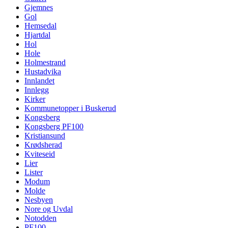
Gjemnes
Gol
Hemsedal
Hjartdal
Hol
Hole
Holmestrand
Hustadvika
Innlandet
Innlegg
Kirker
Kommunetopper i Buskerud
Kongsberg
Kongsberg PF100
Kristiansund
Krødsherad
Kviteseid
Lier
Lister
Modum
Molde
Nesbyen
Nore og Uvdal
Notodden
PF100