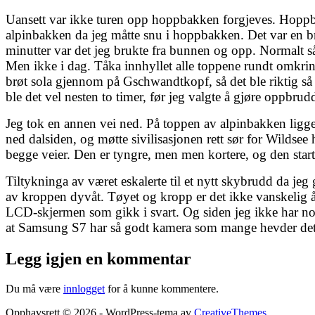
Uansett var ikke turen opp hoppbakken forgjeves. Hoppbak
alpinbakken da jeg måtte snu i hoppbakken. Det var en bra
minutter var det jeg brukte fra bunnen og opp. Normalt så
Men ikke i dag. Tåka innhyllet alle toppene rundt omkring
brøt sola gjennom på Gschwandtkopf, så det ble riktig så 
ble det vel nesten to timer, før jeg valgte å gjøre oppbru
Jeg tok en annen vei ned. På toppen av alpinbakken ligger d
ned dalsiden, og møtte sivilisasjonen rett sør for Wildse
begge veier. Den er tyngre, men men kortere, og den start
Tiltykninga av været eskalerte til et nytt skybrudd da je
av kroppen dyvåt. Tøyet og kropp er det ikke vanskelig å f
LCD-skjermen som gikk i svart. Og siden jeg ikke har noe
at Samsung S7 har så godt kamera som mange hevder det
Legg igjen en kommentar
Du må være
innlogget
for å kunne kommentere.
Opphavsrett © 2026 - WordPress-tema av
CreativeThemes
.