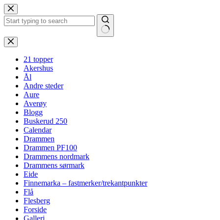
Hopp
til
innholdet
Ingen
resultater
21 topper
Akershus
Ål
Andre steder
Aure
Averøy
Blogg
Buskerud 250
Calendar
Drammen
Drammen PF100
Drammens nordmark
Drammens sørmark
Eide
Finnemarka – fastmerker/trekantpunkter
Flå
Flesberg
Forside
Galleri