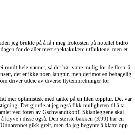
den jeg brukte på å få i meg frokosten på hotellet bidro
ar dagen for de aller mest spektakulære utfluktene, men et
i rundt hele vannet, så det bør være mulig for de fleste å
Uansett, det er ikke noen langtur, men derimot en behagelig
om driver utleie av diverse flyteinnretninger for
litt mer optimistisk med tanke på en liten topptur. Det var
gning. Det gjorde at jeg også fikk muligheten til å ta
 samlet ved foten av Gschwandtkopf. Skianleggene skal
t å klyve i disse også. Den største bakken (K99) har en
. Unnarennet gikk greit, men da jeg begynte å klatre opp