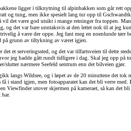
kene ligger i tilknytning til alpinbakken som går rett op
tt og tung, men ikke spesielt lang tur opp til Gschwandtko
 vil det være god utsikt i mange retninger fra toppen. Man 
, og det var bare unntaksvis at den lettet nok til at jeg k
trivelig å være der oppe. Jeg fant meg en noenlunde tørr be
dd på grunn av tiltykning av været igjen.
et et serveringssted, og det var tilfartsveien til dette sted
e hvor jeg hadde gått rundt tidligere i dag. Skal jeg opp p
er/slutter nærmere Seefeld sentrum enn det bilveien gjør.
g gikk langs Wildsee, og i løpet av de 20 minuttene det tok
å i stand igjen, men fotoapparatet kan det bli verre med. De
n Viewfinder utover skjermen på kameraet, så kan det bli m
 har.