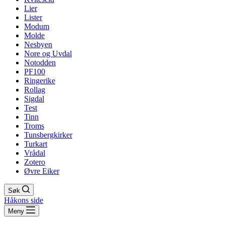
Lier
Lister
Modum
Molde
Nesbyen
Nore og Uvdal
Notodden
PF100
Ringerike
Rollag
Sigdal
Test
Tinn
Troms
Tunsbergkirker
Turkart
Vrådal
Zotero
Øvre Eiker
Søk
Håkons side
Meny