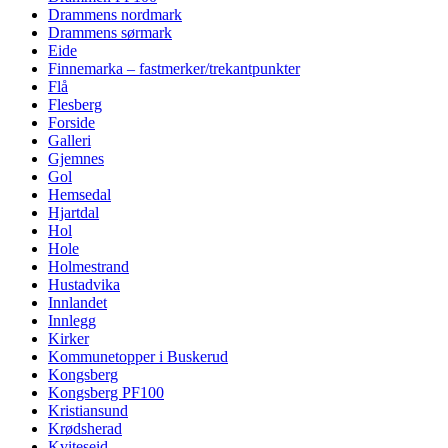
Drammens nordmark
Drammens sørmark
Eide
Finnemarka – fastmerker/trekantpunkter
Flå
Flesberg
Forside
Galleri
Gjemnes
Gol
Hemsedal
Hjartdal
Hol
Hole
Holmestrand
Hustadvika
Innlandet
Innlegg
Kirker
Kommunetopper i Buskerud
Kongsberg
Kongsberg PF100
Kristiansund
Krødsherad
Kviteseid