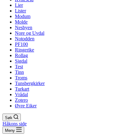
Lier
Lister
Modum
Molde
Nesbyen
Nore og Uvdal
Notodden
PF100
Ringerike
Rollag
Sigdal
Test
Tinn
Troms
Tunsbergkirker
Turkart
Vrådal
Zotero
Øvre Eiker
Søk
Håkons side
Meny