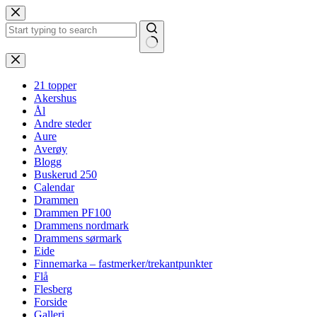
Hopp
til
innholdet
Ingen
resultater
21 topper
Akershus
Ål
Andre steder
Aure
Averøy
Blogg
Buskerud 250
Calendar
Drammen
Drammen PF100
Drammens nordmark
Drammens sørmark
Eide
Finnemarka – fastmerker/trekantpunkter
Flå
Flesberg
Forside
Galleri