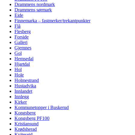
Drammens nordmark
Drammens sørmark
Eide
Finnemarka – fastmerker/trekantpunkter
Flå
Flesberg
Forside
Galleri
Gjemnes
Gol
Hemsedal
Hjartdal
Hol
Hole
Holmestrand
Hustadvika
Innlandet
Innlegg
Kirker
Kommunetopper i Buskerud
Kongsberg
Kongsberg PF100
Kristiansund
Krødsherad
Kviteseid