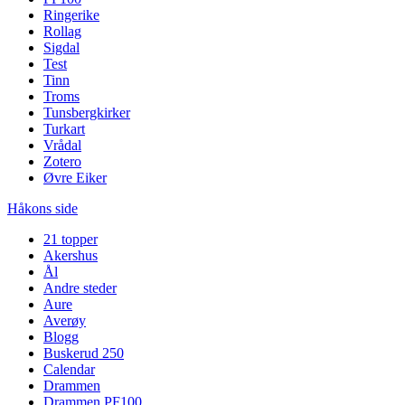
Ringerike
Rollag
Sigdal
Test
Tinn
Troms
Tunsbergkirker
Turkart
Vrådal
Zotero
Øvre Eiker
Håkons side
21 topper
Akershus
Ål
Andre steder
Aure
Averøy
Blogg
Buskerud 250
Calendar
Drammen
Drammen PF100