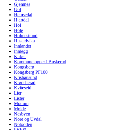
Gjemnes
Gol
Hemsedal
Hjartdal
Hol
Hole
Holmestrand
Hustadvika
Innlandet
Innlegg
Kirker
Kommunetopper i Buskerud
Kongsberg
Kongsberg PF100
Kristiansund
Krødsherad
Kviteseid
Lier
Lister
Modum
Molde
Nesbyen
Nore og Uvdal
Notodden
PF100