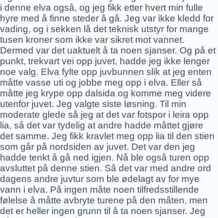
i denne elva også, og jeg fikk etter hvert min fulle
hyre med å finne steder å gå. Jeg var ikke kledd for
vading, og i sekken lå det teknisk utstyr for mange
tusen kroner som ikke var sikret mot vannet.
Dermed var det uaktuelt å ta noen sjanser. Og på et
punkt, trekvart vei opp juvet, hadde jeg ikke lenger
noe valg. Elva fylte opp juvbunnen slik at jeg enten
måtte vasse uti og jobbe meg opp i elva. Eller så
måtte jeg krype opp dalsida og komme meg videre
utenfor juvet. Jeg valgte siste løsning. Til min
moderate glede så jeg at det var fotspor i leira opp
lia, så det var tydelig at andre hadde måttet gjøre
det samme. Jeg fikk kravlet meg opp lia til den stien
som går på nordsiden av juvet. Det var den jeg
hadde tenkt å gå ned igjen. Nå ble også turen opp
avsluttet på denne stien. Så det var med andre ord
dagens andre juvtur som ble ødelagt av for mye
vann i elva. På ingen måte noen tilfredsstillende
følelse å måtte avbryte turene på den måten, men
det er heller ingen grunn til å ta noen sjanser. Jeg