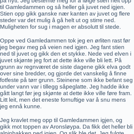
på nytt. Jeg bestemte meg for å følge stien helt opp
til Gamledammen og så heller gå juvet ned igjen.
Stien opp gikk ganske nær kanten av juvet og flere
steder var det mulig å gå helt ut og stirre ned.
Muligheten for sug i magen er absolutt til stede.
Oppe ved Gamledammen tok jeg en ørliten rast før
jeg begav meg på veien ned igjen. Jeg fant stien
ned til juvet og gikk den et stykke. Nede ved elven i
juvet skjønte jeg fort at dette ikke ville bli lett. På
grunn av regnværet de siste dagene gikk elva godt
over sine bredder, og gjorde det vanskelig å finne
fotfeste på tørr grunn. Steinene som ikke befant seg
under vann var i tillegg såpeglatte. Jeg hadde ikke
gått langt før jeg skjønte at dette ikke ville føre fram.
Litt leit, men det eneste fornuftige var å snu mens
jeg ennå kunne.
Jeg kravlet meg opp til Gamledammen igjen, og
gikk mot toppen av Aronsløypa. Da fikk det heller bli
alpinbakken ned igjen. Og slik ble det. Jeg fulgte