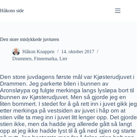
Hopp
til
Håkons side
innholdet
Den store mislykkede juvturen
Håkon Knappen
14. oktober 2017
Drammen
,
Finnemarka
,
Lier
Den store juvdagens første mål var Kjøsterudjuvet i
Drammen. Jeg parkerte bilen i bunnen av
Aronsløypa og fulgte merkinga langs lysløpa bort til
bunnen av Kjøsterudjuvet. Men så gjorde jeg en
liten bommert. I stedet for å gå rett inn i juvet gikk jeg
etter merkinga på vestsiden av juvet i håp om at
stien ville ta meg inn i juvet litt lenger opp. Det gjorde
stien ikke, men da hadde jeg allerede gått så langt
opp at jeg ikke hadde lyst til å gå ned igjen og starte