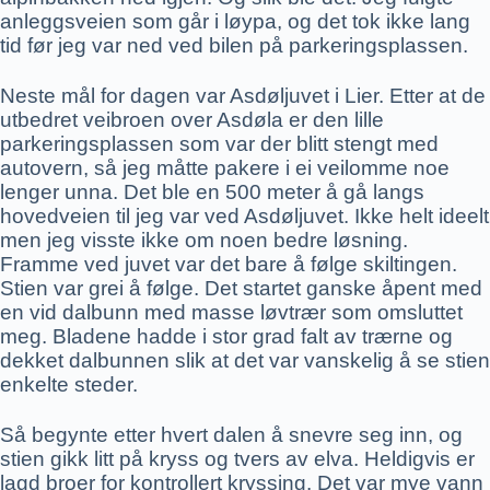
anleggsveien som går i løypa, og det tok ikke lang
tid før jeg var ned ved bilen på parkeringsplassen.
Neste mål for dagen var Asdøljuvet i Lier. Etter at de
utbedret veibroen over Asdøla er den lille
parkeringsplassen som var der blitt stengt med
autovern, så jeg måtte pakere i ei veilomme noe
lenger unna. Det ble en 500 meter å gå langs
hovedveien til jeg var ved Asdøljuvet. Ikke helt ideelt
men jeg visste ikke om noen bedre løsning.
Framme ved juvet var det bare å følge skiltingen.
Stien var grei å følge. Det startet ganske åpent med
en vid dalbunn med masse løvtrær som omsluttet
meg. Bladene hadde i stor grad falt av trærne og
dekket dalbunnen slik at det var vanskelig å se stien
enkelte steder.
Så begynte etter hvert dalen å snevre seg inn, og
stien gikk litt på kryss og tvers av elva. Heldigvis er
lagd broer for kontrollert kryssing. Det var mye vann