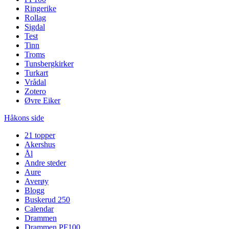
Ringerike
Rollag
Sigdal
Test
Tinn
Troms
Tunsbergkirker
Turkart
Vrådal
Zotero
Øvre Eiker
Håkons side
21 topper
Akershus
Ål
Andre steder
Aure
Averøy
Blogg
Buskerud 250
Calendar
Drammen
Drammen PF100