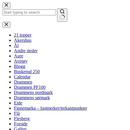
Hopp
til
innholdet
Ingen
resultater
21 topper
Akershus
Ål
Andre steder
Aure
Averøy
Blogg
Buskerud 250
Calendar
Drammen
Drammen PF100
Drammens nordmark
Drammens sørmark
Eide
Finnemarka – fastmerker/trekantpunkter
Flå
Flesberg
Forside
Galleri