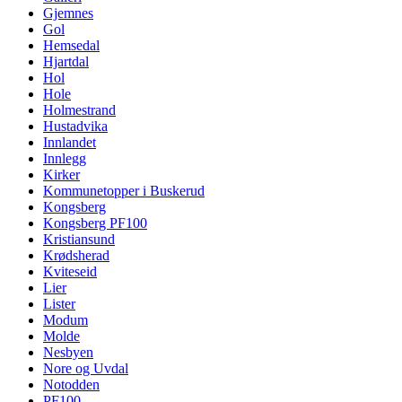
Gjemnes
Gol
Hemsedal
Hjartdal
Hol
Hole
Holmestrand
Hustadvika
Innlandet
Innlegg
Kirker
Kommunetopper i Buskerud
Kongsberg
Kongsberg PF100
Kristiansund
Krødsherad
Kviteseid
Lier
Lister
Modum
Molde
Nesbyen
Nore og Uvdal
Notodden
PF100