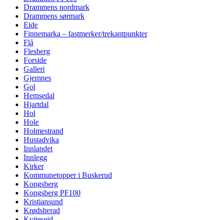
Drammens nordmark
Drammens sørmark
Eide
Finnemarka – fastmerker/trekantpunkter
Flå
Flesberg
Forside
Galleri
Gjemnes
Gol
Hemsedal
Hjartdal
Hol
Hole
Holmestrand
Hustadvika
Innlandet
Innlegg
Kirker
Kommunetopper i Buskerud
Kongsberg
Kongsberg PF100
Kristiansund
Krødsherad
Kviteseid