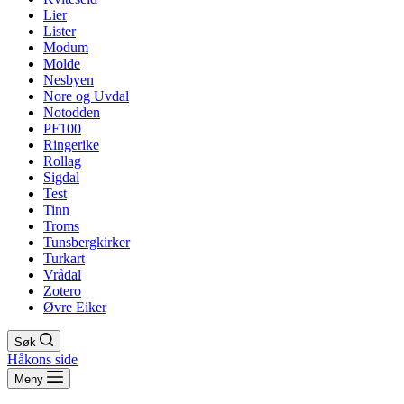
Lier
Lister
Modum
Molde
Nesbyen
Nore og Uvdal
Notodden
PF100
Ringerike
Rollag
Sigdal
Test
Tinn
Troms
Tunsbergkirker
Turkart
Vrådal
Zotero
Øvre Eiker
Søk
Håkons side
Meny