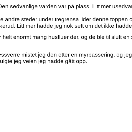
Den sedvanlige varden var på plass. Litt mer usedvan
e andre steder under tregrensa lider denne toppen o
kerud. Litt mer hadde jeg nok sett om det ikke hadd
 helt enormt mang husfluer der, og de ble til slutt en
essverre mistet jeg den etter en myrpassering, og jeg
fulgte jeg veien jeg hadde gått opp.