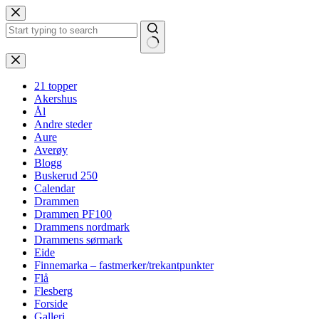
Hopp
til
innholdet
Ingen
resultater
21 topper
Akershus
Ål
Andre steder
Aure
Averøy
Blogg
Buskerud 250
Calendar
Drammen
Drammen PF100
Drammens nordmark
Drammens sørmark
Eide
Finnemarka – fastmerker/trekantpunkter
Flå
Flesberg
Forside
Galleri