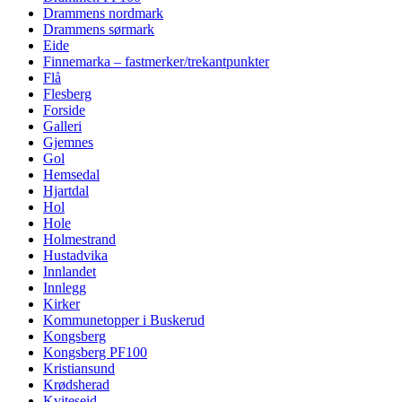
Drammens nordmark
Drammens sørmark
Eide
Finnemarka – fastmerker/trekantpunkter
Flå
Flesberg
Forside
Galleri
Gjemnes
Gol
Hemsedal
Hjartdal
Hol
Hole
Holmestrand
Hustadvika
Innlandet
Innlegg
Kirker
Kommunetopper i Buskerud
Kongsberg
Kongsberg PF100
Kristiansund
Krødsherad
Kviteseid