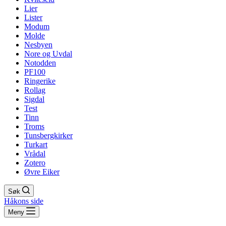
Lier
Lister
Modum
Molde
Nesbyen
Nore og Uvdal
Notodden
PF100
Ringerike
Rollag
Sigdal
Test
Tinn
Troms
Tunsbergkirker
Turkart
Vrådal
Zotero
Øvre Eiker
Søk
Håkons side
Meny