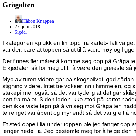
Grågalten
Håkon Knappen
27. juni 2018
Sigdal
I kategorien «plukk en fin topp fra kartet» falt valg
var der, bare at toppen så ut til å være høy og ligge 
Det finnes fler måter å komme seg opp på Grågalten p
Eikjedalen så for meg ut til å være den greieste så je
Mye av turen videre går på skogsbilvei, god sådan.
stigning videre. Intet tre vokser inn i himmelen, og 
stakepinner også, så det var tydelig at det går skil
bort fra målet. Siden leden ikke stod på kartet hadde
den ikke viste tegn på å vri seg mot Grågalten hadde
terrenget var åpent og myrlendt så det var greit å ho
Et sted oppe i lia under toppen ble jeg fanget opp av
lenger nede lia. Jeg bestemte meg for å følge den n