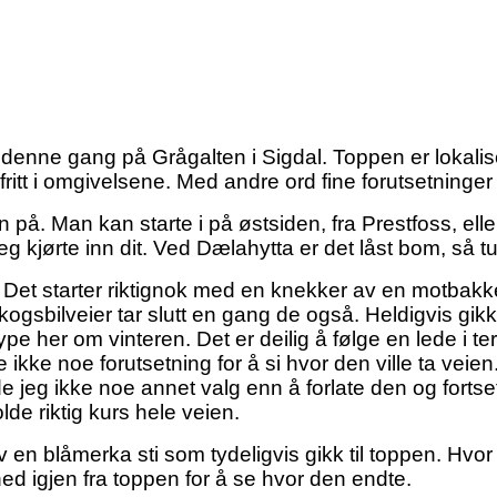
et denne gang på Grågalten i Sigdal. Toppen er lokalis
fritt i omgivelsene. Med andre ord fine forutsetninger 
å. Man kan starte i på østsiden, fra Prestfoss, eller
g kjørte inn dit. Ved Dælahytta er det låst bom, så tur
 Det starter riktignok med en knekker av en motbakk
skogsbilveier tar slutt en gang de også. Heldigvis gi
øype her om vinteren. Det er deilig å følge en lede i 
 ikke noe forutsetning for å si hvor den ville ta veien
 jeg ikke noe annet valg enn å forlate den og fortset
lde riktig kurs hele veien.
 en blåmerka sti som tydeligvis gikk til toppen. Hvor 
ed igjen fra toppen for å se hvor den endte.