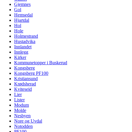
Gjemnes
Gol
Hemsedal
Hjartdal
Hol
Hole
Holmestrand
Hustadvika
Innlandet
Innlegg
Kirker
Kommunetopper i Buskerud
Kongsberg
Kongsberg PF100
Kristiansund
Krødsherad
Kviteseid
Lier
Lister
Modum
Molde
Nesbyen
Nore og Uvdal
Notodden
PF100