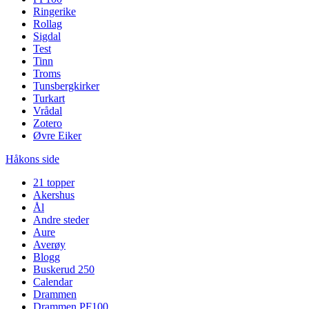
Ringerike
Rollag
Sigdal
Test
Tinn
Troms
Tunsbergkirker
Turkart
Vrådal
Zotero
Øvre Eiker
Håkons side
21 topper
Akershus
Ål
Andre steder
Aure
Averøy
Blogg
Buskerud 250
Calendar
Drammen
Drammen PF100