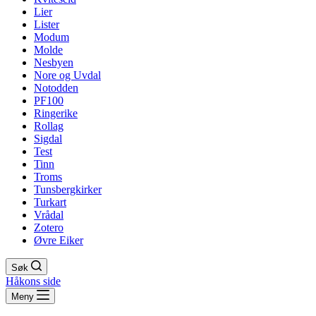
Lier
Lister
Modum
Molde
Nesbyen
Nore og Uvdal
Notodden
PF100
Ringerike
Rollag
Sigdal
Test
Tinn
Troms
Tunsbergkirker
Turkart
Vrådal
Zotero
Øvre Eiker
Søk
Håkons side
Meny