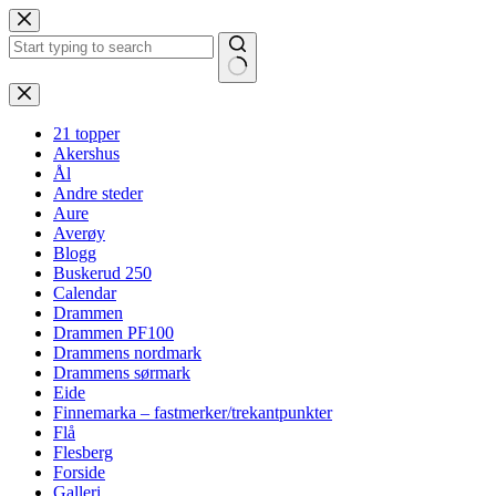
Hopp
til
innholdet
Ingen
resultater
21 topper
Akershus
Ål
Andre steder
Aure
Averøy
Blogg
Buskerud 250
Calendar
Drammen
Drammen PF100
Drammens nordmark
Drammens sørmark
Eide
Finnemarka – fastmerker/trekantpunkter
Flå
Flesberg
Forside
Galleri