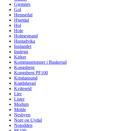
Gjemnes
Gol
Hemsedal
Hjartdal
Hol
Hole
Holmestrand
Hustadvika
Innlandet
Innlegg
Kirker
Kommunetopper i Buskerud
Kongsberg
Kongsberg PF100
Kristiansund
Krødsherad
Kviteseid
Lier
Lister
Modum
Molde
Nesbyen
Nore og Uvdal
Notodden
PF100