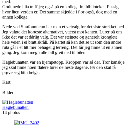
med.
Godt nede i lia traff jeg også på en kollega fra biblioteket. Pussig
hvor liten verden er. Det samme skjedde i fjor også, dog med en
annen kollega.
Nede ved Snøfonntjenn har man et veivalg for det siste strekket ned.
Jeg valgte det korteste alternativet, ytterst mot kanten. Lurer på om
ikke det var et dårlig valg. Det var steinete og generelt kronglete
hele veien i ei bratt skråli. På kartet så kan det se ut som den andre
ruta går i et litt mer behagelig terreng. Det får jeg finne ut en annen
gang. Jeg kom meg i alle fall greit ned til bilen.
Haglebunatten var en kjempetopp. Kroppen var så der. Tror kanskje
jeg skal finne noen flatere turer de neste dagene, før den skal få
prøve seg litt i helga.
Kart:
Bilder:
Haglebunatten
14 photos