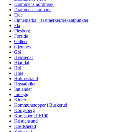
Drammens nordmark
Drammens sørmark
Eide
Finnemarka – fastmerker/trekantpunkter
Flå
Flesberg
Forside
Galleri
Gjemnes
Gol
Hemsedal
Hjartdal
Hol
Hole
Holmestrand
Hustadvika
Innlandet
Innlegg
Kirker
Kommunetopper i Buskerud
Kongsberg
Kongsberg PF100
Kristiansund
Krødsherad
Kviteseid