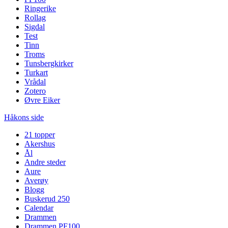
Ringerike
Rollag
Sigdal
Test
Tinn
Troms
Tunsbergkirker
Turkart
Vrådal
Zotero
Øvre Eiker
Håkons side
21 topper
Akershus
Ål
Andre steder
Aure
Averøy
Blogg
Buskerud 250
Calendar
Drammen
Drammen PF100