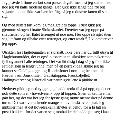
Jeg prøvde å finne en fart som passet dagsformen, så jeg startet med
noe jeg vil kalle moderat gange. Det gikk ikke lange tida før jeg
skjønte at dette ikke var bærekraftig, så jeg reduserte farten til sakte
sig.
Og med justert fart kom jeg meg greit til topps. Først gikk jeg
gjennom skogen i bratte Slokoskardet. Deretter var jeg oppe på
snaufjellet, og her flatet terrenget ut noe mer. Her oppe slynget stien
seg litt fram og tilbake etter terrenget, og etter totalt 5,7 kilometer var
jeg oppe.
Utsikten fra Haglebunatten er storslått. Ikke bare har du fullt utsyn til
Haglebuområdet, det er også plassert ut en siktskive som peker mot
fjell og annet i alle retninger. Det var litt disig i dag så jeg fikk ikke
sett det som lå lengst unna, men på en perfekt dag skulle jeg ha
kunnet se Galdhøpiggen og Rondeslottet i nord, og helt ned til
Færder i sør. Jonsknuten, Gaustatoppen, Fauskofjellet,
Hallingskarvet og Norefjell var naturligvis lette å plukke ut.
Nedover gikk jeg ned ryggen jeg hadde tenkt til å gå opp, og det er
nok dette som er «hovedveien» opp til toppen. Stien virket mye mer
gått her, og det var her jeg for første gang møtte mennesker på denne
turen. Det var overraskende mange som ville slå av en prat. Jeg
innbiller meg at det hovedsakelig skyltes et behov for å få tatt en
pust i bakken, for det var en seig motbakke de hadde gitt seg i kast