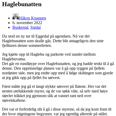
Haglebunatten
Håkon Knappen
6. november 2022
Buskerud
,
Sigdal
Da stod en ny tur til Eggedal på agendaen. Nå var det
Haglebunatten som skulle gås. Dette blir antageligvis den siste
fjellturen denne sommerferien.
Jeg kjørte opp til Haglebu og parkerte ved sundet mellom
Haglebuvatna.
Det går en rundløype over Haglebunatten, og jeg hadde tenkt til å gå
denne. Den opprinnelige planen var å gå opp ryggen på fjellets
nordøstre side, men jeg endte opp med å følge skiltingen som gjorde
at jeg gikk opp på fjellet fra sørvest.
Først måtte jeg gå et langt stykke sørover på flatene. Her var det
nesten utelukkende myrer, og de var søkk våte, så selv med høye
støvler tråkket jeg gjennom slik at vannet rant ned over
støvelskaftene.
Det var et forferdelig slit å gå i disse myrene, så da jeg kom fram til
der hvor stigningene begynner, var jeg egentlig allerede på stålet.