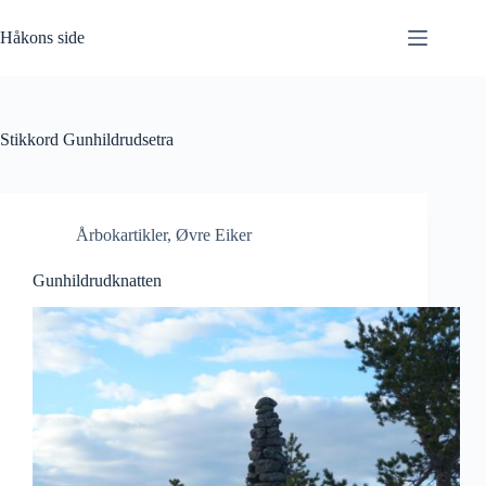
Hopp
til
Håkons side
innholdet
Stikkord
Gunhildrudsetra
Årbokartikler
,
Øvre Eiker
Gunhildrudknatten