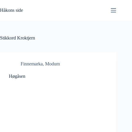
Hopp
til
Håkons side
innholdet
Stikkord
Kroktjern
Finnemarka
,
Modum
Høgåsen