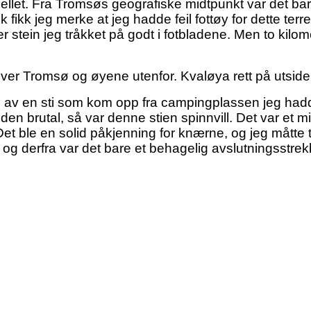
ellet. Fra Tromsøs geografiske midtpunkt var det bare 
ok fikk jeg merke at jeg hadde feil fottøy for dette ter
stein jeg tråkket på godt i fotbladene. Men to kilome
over Tromsø og øyene utenfor. Kvaløya rett på utsiden
p av en sti som kom opp fra campingplassen jeg hadde 
lsiden brutal, så var denne stien spinnvill. Det var et 
Det ble en solid påkjenning for knærne, og jeg måtte
 derfra var det bare et behagelig avslutningsstrekke 