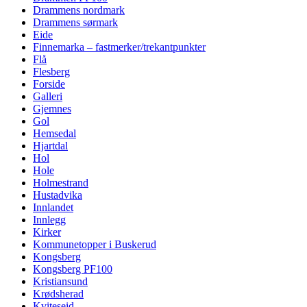
Drammens nordmark
Drammens sørmark
Eide
Finnemarka – fastmerker/trekantpunkter
Flå
Flesberg
Forside
Galleri
Gjemnes
Gol
Hemsedal
Hjartdal
Hol
Hole
Holmestrand
Hustadvika
Innlandet
Innlegg
Kirker
Kommunetopper i Buskerud
Kongsberg
Kongsberg PF100
Kristiansund
Krødsherad
Kviteseid