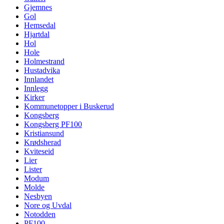
Gjemnes
Gol
Hemsedal
Hjartdal
Hol
Hole
Holmestrand
Hustadvika
Innlandet
Innlegg
Kirker
Kommunetopper i Buskerud
Kongsberg
Kongsberg PF100
Kristiansund
Krødsherad
Kviteseid
Lier
Lister
Modum
Molde
Nesbyen
Nore og Uvdal
Notodden
PF100