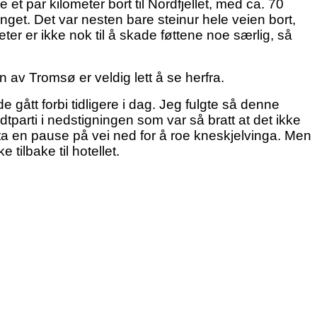
et par kilometer bort til Nordfjellet, med ca. 70
renget. Det var nesten bare steinur hele veien bort,
ter er ikke nok til å skade føttene noe særlig, så
 av Tromsø er veldig lett å se herfra.
gått forbi tidligere i dag. Jeg fulgte så denne
midtparti i nedstigningen som var så bratt at det ikke
 ta en pause på vei ned for å roe kneskjelvinga. Men
tilbake til hotellet.