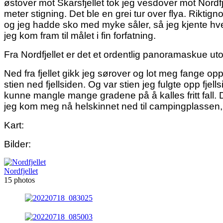
østover mot Skarsfjellet tok jeg vesdover mot Nordfj
meter stigning. Det ble en grei tur over flya. Riktign
og jeg hadde sko med myke såler, så jeg kjente hver 
jeg kom fram til målet i fin forfatning.
Fra Nordfjellet er det et ordentlig panoramaskue ut
Ned fra fjellet gikk jeg sørover og lot meg fange op
stien ned fjellsiden. Og var stien jeg fulgte opp fjel
kunne mangle mange gradene på å kalles fritt fall. 
jeg kom meg nå helskinnet ned til campingplassen, og
Kart:
Bilder:
Nordfjellet
15 photos