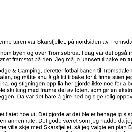
enne turen var Skarsfjellet, på nordsiden av Tromsda
ennom byen og over Tromsøbrua. I dag var det også m
ør et framstøt på den. Jeg må jo uansett tilbake en tu
ge & Camping, deretter fotballbanen til Tromsdalen I
len, og måtte snu å gå litt tilbake for å finne stien jeg
beina, og stigningen opp lia her gjorde ikke noe for å 
ble skritting med framre del av foten, som gir en ekst
gen. Da var det bare å gire ned og sige rolig oppove
 flatet noe ut. Det gjorde at det ble et behagelig sis
velge en annen rute. Det gode været som jeg hadde da j
e ville skje med Skarsfjellet, så jeg valgte en plan B 