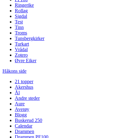
Ringerike
Rollag
Sigdal
Test
Tinn
Troms
Tunsbergkirker
Turkart
Vrådal
Zotero
Øvre Eiker
Håkons side
21 topper
Akershus
Ål
Andre steder
Aure
Averøy
Blogg
Buskerud 250
Calendar
Drammen
Drammen PF100