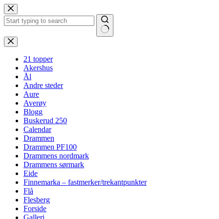
Hopp
til
innholdet
Ingen
resultater
21 topper
Akershus
Ål
Andre steder
Aure
Averøy
Blogg
Buskerud 250
Calendar
Drammen
Drammen PF100
Drammens nordmark
Drammens sørmark
Eide
Finnemarka – fastmerker/trekantpunkter
Flå
Flesberg
Forside
Galleri