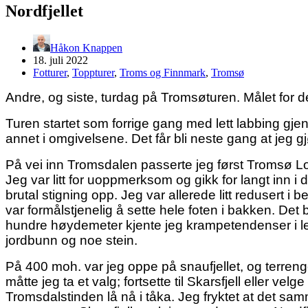
Nordfjellet
Håkon Knappen
18. juli 2022
Fotturer
,
Toppturer
,
Troms og Finnmark
,
Tromsø
Andre, og siste, turdag på Tromsøturen. Målet for d
Turen startet som forrige gang med lett labbing gj
annet i omgivelsene. Det får bli neste gang at jeg gj
På vei inn Tromsdalen passerte jeg først Tromsø Lod
Jeg var litt for uoppmerksom og gikk for langt inn i da
brutal stigning opp. Jeg var allerede litt redusert i 
var formålstjenelig å sette hele foten i bakken. Det 
hundre høydemeter kjente jeg krampetendenser i leg
jordbunn og noe stein.
På 400 moh. var jeg oppe på snaufjellet, og terrenget
måtte jeg ta et valg; fortsette til Skarsfjell eller 
Tromsdalstinden lå nå i tåka. Jeg fryktet at det samm