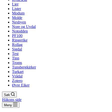
Lier
Lister
Modum
Molde
Nesbyen
Nore og Uvdal
Notodden
PF100
Ringerike
Rollag
Sigdal
Test
Tinn
Troms
Tunsbergkirker
Turkart
Vrådal
Zotero
Øvre Eiker
Søk
Håkons side
Meny