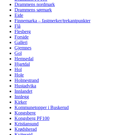
Drammens nordmark
Drammens sørmark
Eide
Finnemarka – fastmerker/trekantpunkter
Flå
Flesberg
Forside
Galleri
Gjemnes
Gol
Hemsedal
Hjartdal
Hol
Hole
Holmestrand
Hustadvika
Innlandet
Innlegg
Kirker
Kommunetopper i Buskerud
Kongsberg
Kongsberg PF100
Kristiansund
Krødsherad
Kviteseid