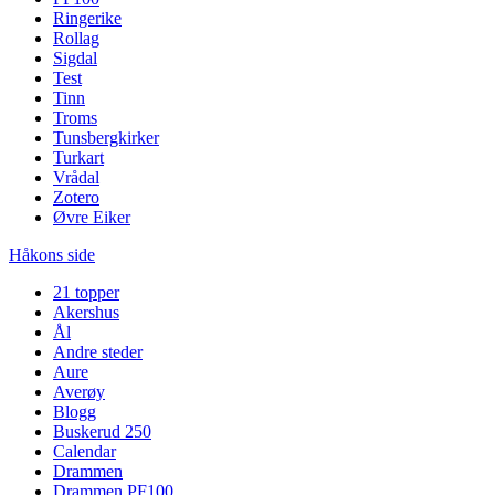
Ringerike
Rollag
Sigdal
Test
Tinn
Troms
Tunsbergkirker
Turkart
Vrådal
Zotero
Øvre Eiker
Håkons side
21 topper
Akershus
Ål
Andre steder
Aure
Averøy
Blogg
Buskerud 250
Calendar
Drammen
Drammen PF100