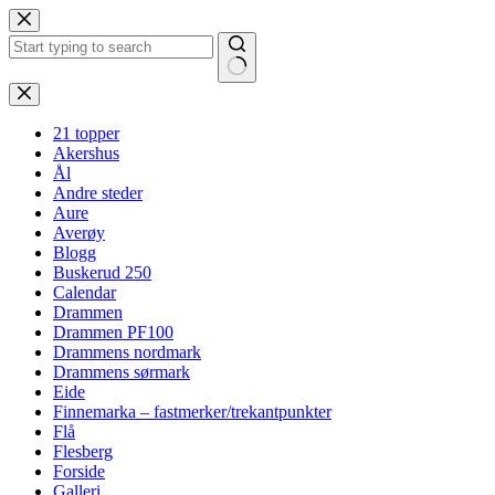
Hopp
til
innholdet
Ingen
resultater
21 topper
Akershus
Ål
Andre steder
Aure
Averøy
Blogg
Buskerud 250
Calendar
Drammen
Drammen PF100
Drammens nordmark
Drammens sørmark
Eide
Finnemarka – fastmerker/trekantpunkter
Flå
Flesberg
Forside
Galleri