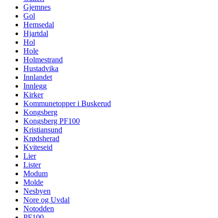
Gjemnes
Gol
Hemsedal
Hjartdal
Hol
Hole
Holmestrand
Hustadvika
Innlandet
Innlegg
Kirker
Kommunetopper i Buskerud
Kongsberg
Kongsberg PF100
Kristiansund
Krødsherad
Kviteseid
Lier
Lister
Modum
Molde
Nesbyen
Nore og Uvdal
Notodden
PF100