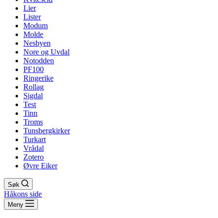
Lier
Lister
Modum
Molde
Nesbyen
Nore og Uvdal
Notodden
PF100
Ringerike
Rollag
Sigdal
Test
Tinn
Troms
Tunsbergkirker
Turkart
Vrådal
Zotero
Øvre Eiker
Søk
Håkons side
Meny