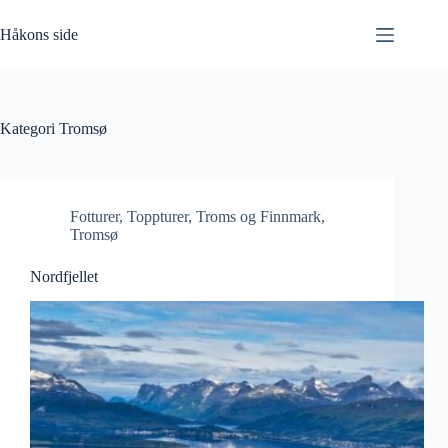
Hopp
til
Håkons side
innholdet
Kategori
Tromsø
Fotturer
,
Toppturer
,
Troms og Finnmark
,
Tromsø
Nordfjellet